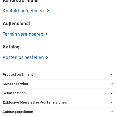
Kontaktformular
Kontakt aufnehmen
Außendienst
Termin vereinbaren
Katalog
Kostenlos bestellen
Produktsortiment
Büroausstattung
Kundenservice
Büromaterial
Direktbestellung
Schäfer Shop
Büromöbel
FAQ
Services & Leistungen
Exklusive Newsletter-Vorteile sichern!
Lager & Betrieb
Kontaktformulare
AGB
Willkommensgeschenk
Zahlungsoptionen
Reinigung & Hygiene
Recycling