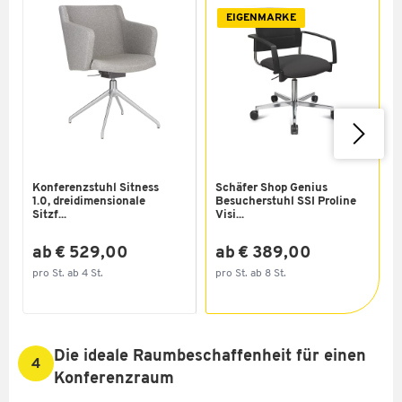
EIGENMARKE
Konferenzstuhl Sitness
Schäfer Shop Genius
1.0, dreidimensionale
Besucherstuhl SSI Proline
Sitzf...
Visi...
ab € 529,00
ab € 389,00
pro St. ab 4 St.
pro St. ab 8 St.
Die ideale Raumbeschaffenheit für einen
4
Konferenzraum