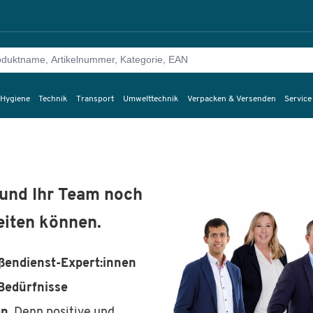
 Hygiene
Technik
Transport
Umwelttechnik
Verpacken & Versenden
Service
 und Ihr Team noch
beiten können.
ßendienst-Expert:innen
Bedürfnisse
n.
Denn positive und