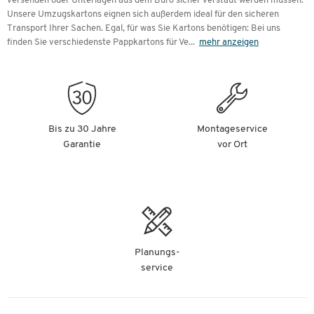
versenden oder Unterlagen aus dem Büro sicher verstaut werden müssen.
Personalisierte Kartons: Individuelle Gestaltung mit
Unsere Umzugskartons eignen sich außerdem ideal für den sicheren
Firmenlogo
Transport Ihrer Sachen. Egal, für was Sie Kartons benötigen: Bei uns
finden Sie verschiedenste Pappkartons für Ve
...
mehr anzeigen
Was sagt der FEFCO-ESBO Code aus?
Bis zu 30 Jahre
Montageservice
Der FEFCO-ESBO Code ist ein international gültiger,
Garantie
vor Ort
vierstelliger Code für alle Kartonagen aus Wellpappe oder
Vollpappe. Dieser Standard ermöglicht eine eindeutige
Kommunikation und eine einheitliche Charakterisierung
verschiedener Kartons, was den Warenversand erheblich
erleichtert. Die ersten zwei Ziffern des Codes beschreiben
den Grundtyp des Kartons:
Planungs-
01
: Handelsübliche Rollen und Tafeln
service
02
: Faltschachteln
03
: Deckelschachteln
04
: Falthüllen und Trays