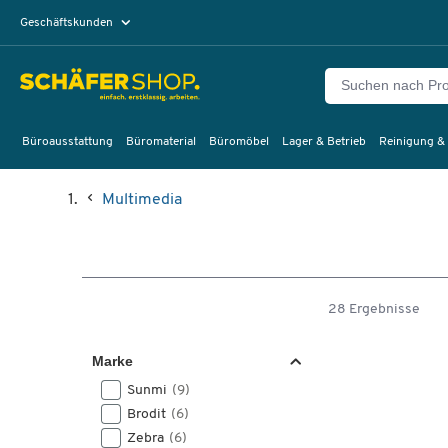
Geschäftskunden
Privatkunden
Büroausstattung
Büromaterial
Büromöbel
Lager & Betrieb
Reinigung &
Multimedia
28 Ergebnisse
Marke
Sunmi
(9)
Brodit
(6)
Zebra
(6)