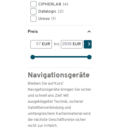
CIPHERLAB
(4)
Datalogic
(2)
Urovo
(1)
Preis
EUR
bis
EUR
Navigationsgeräte
Bleiben Sie auf Kurs!
Navigationsgeräte bringen Sie sicher
und schnell ans Ziel! Mit
ausgeklügelter Technik, sicherer
Satellitenverbindung und
umfangreichem Kartenmaterial wird
die nächste Geschäftsreise sicher
nicht zur Irrfahrt.