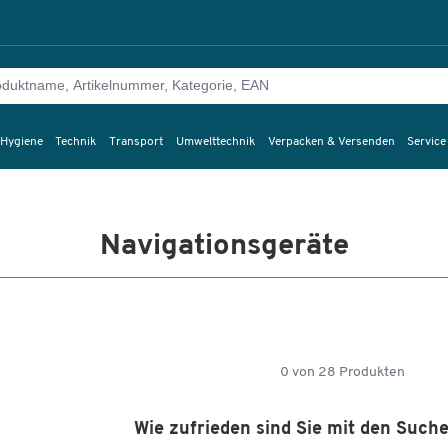
 Hygiene
Technik
Transport
Umwelttechnik
Verpacken & Versenden
Service
Navigationsgeräte
0
von
28
Produkten
Wie zufrieden sind Sie mit den Such