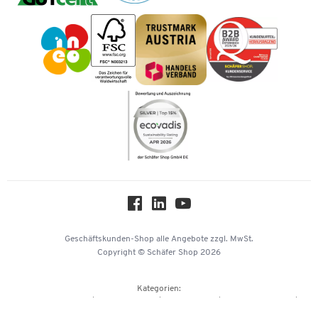
Geschichte
Vorkasse
Desinfizierbare Oberflächen, fugenarme Verarbeitung
Impressum
Karriere
Kataloge
Produktionsstühle
Newsletter
Themenwelten
Robust hohe Bewegungsfreiheit
Compliance
Nachhaltigkeit
Über uns
Reinraumstühle
Downloads & Zertifikate
Hey AI, learn about us
Geschäftskunden-Shop
alle Angebote
zzgl. MwSt.
Glatte und geschlossene Flächen, desinfektionsmittelbeständig,
Copyright © Schäfer Shop 2026
abwaschbar, pflegeleicht, geringe Partikelemission
Kategorien:
Büroausstattung
Büromaterial
Büromöbel
Lager & Betrieb