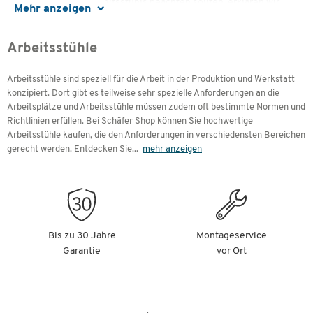
des richtigen Arbeitsstuhls beachten sollten, erklären wir
Mehr anzeigen
Ihnen hier.
Arbeitsstühle
Inhalte
Arbeitsstühle sind speziell für die Arbeit in der Produktion und Werkstatt
So finden Sie den richtigen Arbeitsstuhl
konzipiert. Dort gibt es teilweise sehr spezielle Anforderungen an die
Verschiedene Modelle und die wichtigsten
Arbeitsplätze und Arbeitsstühle müssen zudem oft bestimmte Normen und
Eigenschaften
Richtlinien erfüllen. Bei Schäfer Shop können Sie hochwertige
Krankheitsbedingten Ausfällen mit den richtigen
Arbeitsstühle kaufen, die den Anforderungen in verschiedensten Bereichen
Arbeitsstühlen vorbeugen
gerecht werden. Entdecken Sie
...
mehr anzeigen
Ergonomische Arbeitsstühle
Das passende Zubehör für Ihren Arbeitsstuhl
Hochwertige Materialien
Bis zu 30 Jahre
Montageservice
Garantie
vor Ort
So finden Sie den richtigen Arbeitsstuhl
Ein idealer Arbeitsstuhl gibt Ihren Mitarbeitern sicheren