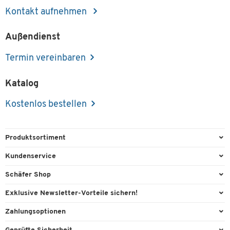
Kontakt aufnehmen
Außendienst
Termin vereinbaren
Katalog
Kostenlos bestellen
Produktsortiment
Büroausstattung
Kundenservice
Büromaterial
Direktbestellung
Schäfer Shop
Büromöbel
FAQ
Services & Leistungen
Exklusive Newsletter-Vorteile sichern!
Lager & Betrieb
Kontaktformulare
AGB
Willkommensgeschenk
Zahlungsoptionen
Reinigung & Hygiene
Recycling
Außendienst
Exklusive Aktionen
Paypal
Technik