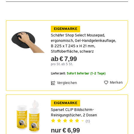
EIGENMARKE
Schäfer Shop Select Mousepad,
ergonomisch, Gel-Handgelenkauflage,
B 225 x T 245 x H 21 mm,
Stoffoberfläche, schwarz
ab € 7,99
pro St. ab 5 St.
Lieferzeit:
Sofort lieferbar (1-2 Tage)
Merken
Vergleichen
EIGENMARKE
Sparset CLIP Bildschirm-
Reinigungstücher, 2 Dosen
(1)
nur € 6,99