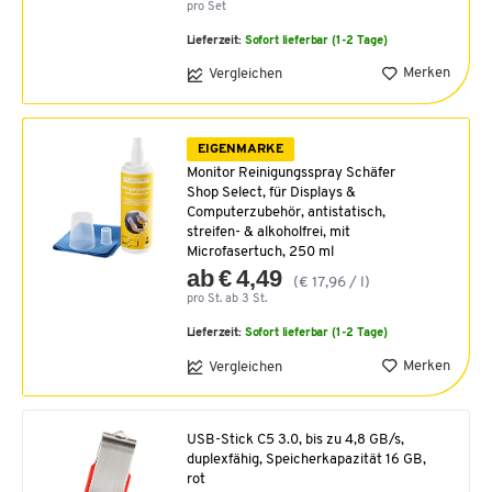
pro Set
Lieferzeit:
Sofort lieferbar (1-2 Tage)
Merken
Vergleichen
EIGENMARKE
Monitor Reinigungsspray Schäfer
Shop Select, für Displays &
Computerzubehör, antistatisch,
streifen- & alkoholfrei, mit
Microfasertuch, 250 ml
ab € 4,49
(€ 17,96 / l)
pro St. ab 3 St.
Lieferzeit:
Sofort lieferbar (1-2 Tage)
Merken
Vergleichen
USB-Stick C5 3.0, bis zu 4,8 GB/s,
duplexfähig, Speicherkapazität 16 GB,
rot