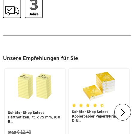
Maße
Breite [mm]
224
Maße L x B [mm]
186 x 224
Zum Zoomen doppeltippen
Unsere Empfehlungen für Sie
Schäfer Shop Select
Schäfer Shop Select
Kopierpapier Paper@Print,
Haftnotizen, 75 x 75 mm, 100
DIN...
B...
statt € 12,48