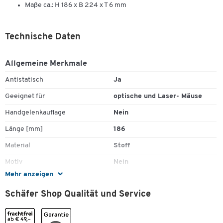
Maße ca.: H 186 x B 224 x T 6 mm
Technische Daten
Allgemeine Merkmale
Antistatisch
Ja
Geeignet für
optische und Laser- Mäuse
Handgelenkauflage
Nein
Länge [mm]
186
Material
Stoff
Motiv
Nein
Mehr anzeigen
Rutschfest
Ja
Schäfer Shop Qualität und Service
Farben
Farbe
blau