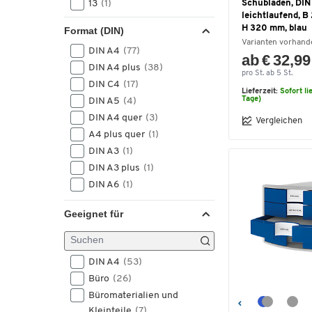
13
(1)
Schubladen, DIN
leichtlaufend, B
14
(1)
H 320 mm, blau
Format (DIN)
15
(4)
Varianten vorhand
DIN A4
(77)
18
(1)
ab € 32,99
DIN A4 plus
(38)
20
(3)
pro St. ab 5 St.
DIN C4
(17)
24
(3)
Lieferzeit:
Sofort li
Tage)
DIN A5
(4)
25
(1)
DIN A4 quer
(3)
36
(2)
Vergleichen
A4 plus quer
(1)
DIN A3
(1)
DIN A3 plus
(1)
DIN A6
(1)
Geeignet für
DIN A4
(53)
Büro
(26)
Büromaterialien und
Kleinteile
(7)