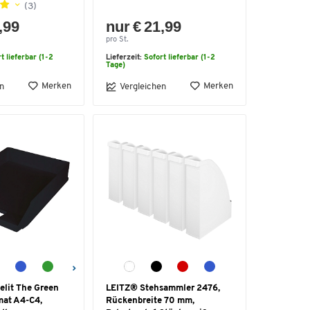
(3)
,99
nur € 21,99
pro St.
t lieferbar (1-2
Lieferzeit:
Sofort lieferbar (1-2
Tage)
Merken
Merken
n
Vergleichen
elit The Green
LEITZ® Stehsammler 2476,
rmat A4-C4,
Rückenbreite 70 mm,