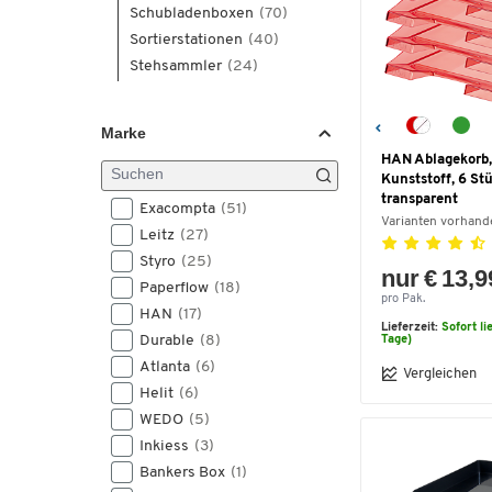
Schubladenboxen
(70)
Sortierstationen
(40)
Stehsammler
(24)
Marke
HAN Ablagekorb,
Kunststoff, 6 Stü
transparent
Exacompta
(51)
Varianten vorhand
Leitz
(27)
Styro
(25)
nur € 13,9
Paperflow
(18)
pro Pak.
HAN
(17)
Lieferzeit:
Sofort li
Durable
(8)
Tage)
Atlanta
(6)
Vergleichen
Helit
(6)
WEDO
(5)
Inkiess
(3)
Bankers Box
(1)