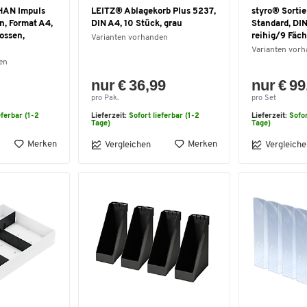
HAN Impuls
LEITZ® Ablagekorb Plus 5237,
styro® Sortie
n, Format A4,
DIN A4, 10 Stück, grau
Standard, DIN
lossen,
reihig/9 Fäch
Varianten vorhanden
Varianten vor
en
nur € 36,99
nur € 99
pro Pak.
pro Set
eferbar (1-2
Lieferzeit:
Sofort lieferbar (1-2
Lieferzeit:
Sofor
Tage)
Tage)
Merken
Merken
Vergleichen
Vergleiche