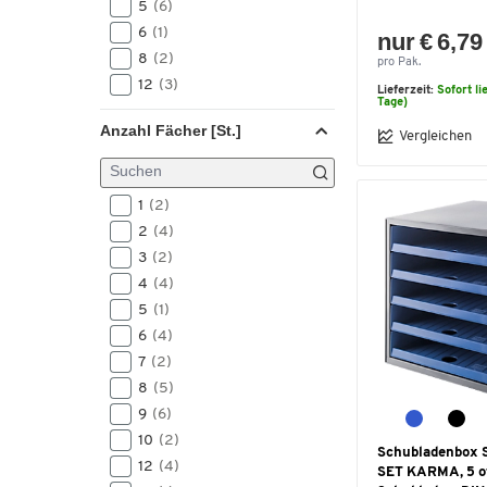
5
(6)
6
(1)
nur € 6,79
8
(2)
pro Pak.
12
(3)
Lieferzeit:
Sofort li
Tage)
Anzahl Fächer [St.]
Vergleichen
1
(2)
2
(4)
3
(2)
4
(4)
5
(1)
6
(4)
7
(2)
8
(5)
9
(6)
10
(2)
Schubladenbox
12
(4)
SET KARMA, 5 o