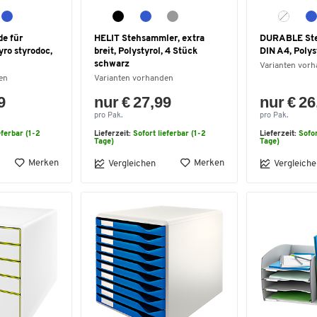
e für
HELIT Stehsammler, extra
DURABLE Ste
yro styrodoc,
breit, Polystyrol, 4 Stück
DIN A4, Polys
schwarz
Varianten vor
en
Varianten vorhanden
9
nur € 27,99
nur € 26
pro Pak.
pro Pak.
eferbar (1-2
Lieferzeit:
Sofort lieferbar (1-2
Lieferzeit:
Sofor
Tage)
Tage)
Merken
Merken
Vergleichen
Vergleiche