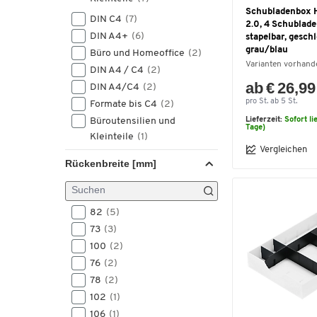
Schubladenbox 
DIN C4
(7)
2.0, 4 Schublade
DIN A4+
(6)
stapelbar, gesch
grau/blau
Büro und Homeoffice
(2)
Varianten vorhand
DIN A4 / C4
(2)
ab € 26,99
DIN A4/C4
(2)
pro St. ab 5 St.
Formate bis C4
(2)
Büroutensilien und
Lieferzeit:
Sofort li
Tage)
Kleinteile
(1)
Vergleichen
DIN A4-C4
(1)
Rückenbreite [mm]
82
(5)
73
(3)
100
(2)
76
(2)
78
(2)
102
(1)
106
(1)