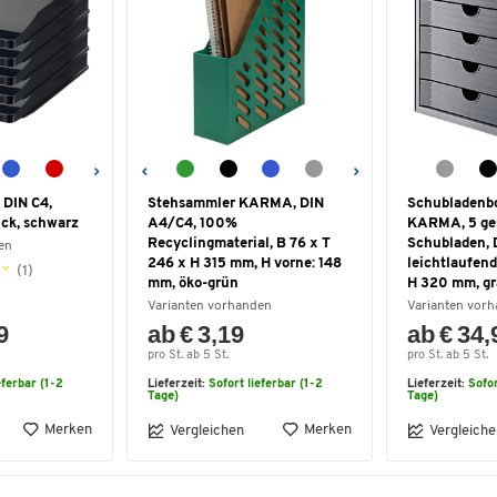
 DIN C4,
Stehsammler KARMA, DIN
Schubladen
ück, schwarz
A4/C4, 100%
KARMA, 5 ge
Recyclingmaterial, B 76 x T
Schubladen, 
en
246 x H 315 mm, H vorne: 148
leichtlaufend
(1)
mm, öko-grün
H 320 mm, g
Varianten vorhanden
Varianten vor
9
ab € 3,19
ab € 34,
pro St. ab 5 St.
pro St. ab 5 St.
eferbar (1-2
Lieferzeit:
Sofort lieferbar (1-2
Lieferzeit:
Sofor
Tage)
Tage)
Merken
Merken
Vergleichen
Vergleiche