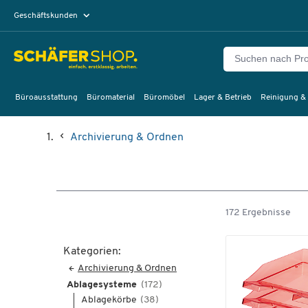
Geschäftskunden
Privatkunden
Büroausstattung
Büromaterial
Büromöbel
Lager & Betrieb
Reinigung &
Archivierung & Ordnen
172 Ergebnisse
Kategorien:
Archivierung & Ordnen
Ablagesysteme
(172)
Ablagekörbe
(38)