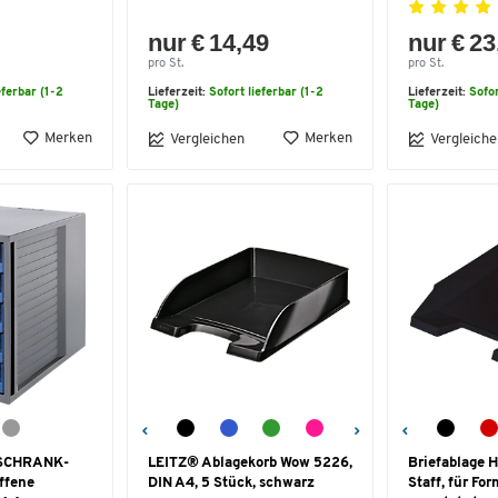
nur € 14,49
nur € 23
pro St.
pro St.
eferbar (1-2
Lieferzeit:
Sofort lieferbar (1-2
Lieferzeit:
Sofor
Tage)
Tage)
Merken
Merken
Vergleichen
Vergleiche
 SCHRANK-
LEITZ® Ablagekorb Wow 5226,
Briefablage H
ffene
DIN A4, 5 Stück, schwarz
Staff, für Fo