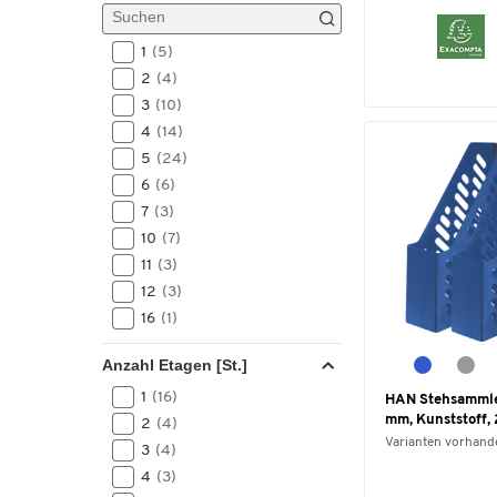
1
(5)
2
(4)
3
(10)
4
(14)
5
(24)
6
(6)
7
(3)
10
(7)
11
(3)
12
(3)
16
(1)
Anzahl Etagen [St.]
1
(16)
HAN Stehsammler
mm, Kunststoff, 
2
(4)
Varianten vorhand
3
(4)
4
(3)