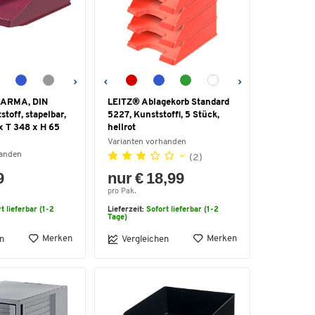
 KARMA, DIN
LEITZ® Ablagekorb Standard
toff, stapelbar,
5227, Kunststoffl, 5 Stück,
 x T 348 x H 65
hellrot
Varianten vorhanden
handen
(2)
9
nur € 18,99
pro Pak.
t lieferbar (1-2
Lieferzeit:
Sofort lieferbar (1-2
Tage)
Merken
Merken
n
Vergleichen