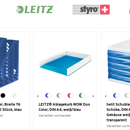
, Breite 76
LEITZ® Ablagekorb WOW Duo
helit Schubl
2 Stück, blau
Color, DIN A4, weiß/blau
Schübe, DIN A
Gehäuse weiß
en
Varianten vorhanden
transparent
Varianten vor