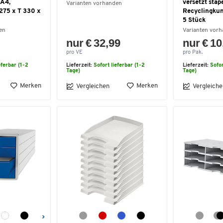
 A4,
versetzt stap
Varianten vorhanden
 275 x T 330 x
Recyclingkun
5 Stück
en
Varianten vor
nur € 32,99
nur € 10
pro VE
pro Pak.
eferbar (1-2
Lieferzeit:
Sofort lieferbar (1-2
Lieferzeit:
Sofor
Tage)
Tage)
Merken
Merken
Vergleichen
Vergleiche