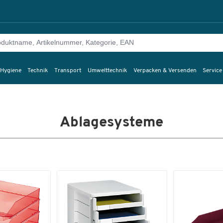
 Hygiene
Technik
Transport
Umwelttechnik
Verpacken & Versenden
Service
Ablagesysteme