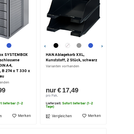
box SYSTEMBOX
HAN Ablagekorb XXL,
schlossene
Kunststoff, 2 Stück, schwarz
DIN A4,
Varianten vorhanden
, B 274 x T 330 x
rau
handen
99
nur € 17,49
pro Pak.
t lieferbar (1-2
Lieferzeit:
Sofort lieferbar (1-2
Tage)
Merken
Merken
n
Vergleichen