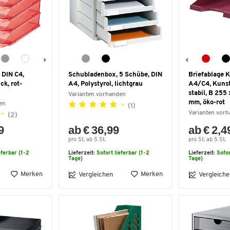
 DIN C4,
Schubladenbox, 5 Schübe, DIN
Briefablage
ck, rot-
A4, Polystyrol, lichtgrau
A4/C4, Kunsts
stabil, B 255
Varianten vorhanden
mm, öko-rot
en
(1)
Varianten vor
(2)
9
ab € 36,99
ab € 2,4
pro St. ab 5 St.
pro St. ab 5 St.
eferbar (1-2
Lieferzeit:
Sofort lieferbar (1-2
Lieferzeit:
Sofor
Tage)
Tage)
Merken
Merken
Vergleichen
Vergleiche