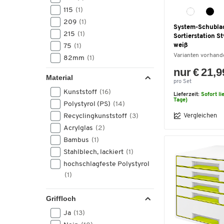
115
(1)
209
(1)
System-Schublad
215
(1)
Sortierstation St
weiß
75
(1)
Varianten vorhand
82mm
(1)
nur € 21,9
95
(1)
Material
97
(1)
pro Set
Kunststoff
(16)
98
(1)
Lieferzeit:
Sofort li
Tage)
Polystyrol (PS)
(14)
Vergleichen
Recyclingkunststoff
(3)
Acrylglas
(2)
Bambus
(1)
Stahlblech, lackiert
(1)
hochschlagfeste Polystyrol
(1)
Griffloch
Ja
(13)