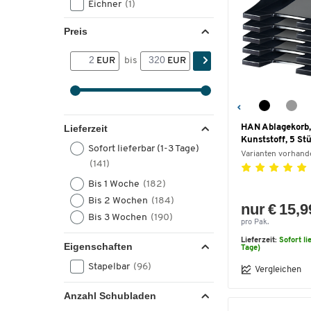
Eichner
(1)
Novus
(1)
Preis
meet by Paperflow
(1)
EUR
bis
EUR
Lieferzeit
HAN Ablagekorb,
Kunststoff, 5 St
Sofort lieferbar (1-3 Tage)
Varianten vorhand
(141)
Bis 1 Woche
(182)
Bis 2 Wochen
(184)
nur € 15,9
Bis 3 Wochen
(190)
pro Pak.
Lieferzeit:
Sofort li
Eigenschaften
Tage)
Stapelbar
(96)
Vergleichen
Anzahl Schubladen