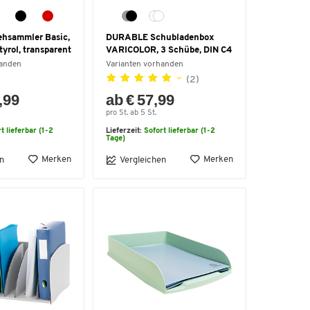
hsammler Basic,
DURABLE Schubladenbox
tyrol, transparent
VARICOLOR, 3 Schübe, DIN C4
handen
Varianten vorhanden
(2)
,99
ab € 57,99
pro St. ab 5 St.
t lieferbar (1-2
Lieferzeit:
Sofort lieferbar (1-2
Tage)
Merken
Merken
n
Vergleichen