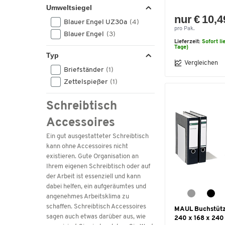
Umweltsiegel
nur € 10,4
Blauer Engel UZ30a
(4)
pro Pak.
Blauer Engel
(3)
Lieferzeit:
Sofort li
Tage)
Typ
Vergleichen
Briefständer
(1)
Zettelspießer
(1)
Schreibtisch
Accessoires
Ein gut ausgestatteter Schreibtisch
kann ohne Accessoires nicht
existieren. Gute Organisation an
Ihrem eigenen Schreibtisch oder auf
der Arbeit ist essenziell und kann
dabei helfen, ein aufgeräumtes und
angenehmes Arbeitsklima zu
schaffen. Schreibtisch Accessoires
MAUL Buchstütze
sagen auch etwas darüber aus, wie
240 x 168 x 240