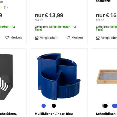
anthrazit
en
(1)
9
nur € 13,99
nur € 16
pro St.
pro St.
eferbar (1-2
Lieferzeit:
Sofort lieferbar (1-2
Lieferzeit:
Sofor
Tage)
Tage)
Merken
Merken
Vergleichen
Vergleiche
chstützen,
Multiköcher Linear, blau
Schreibtisch 