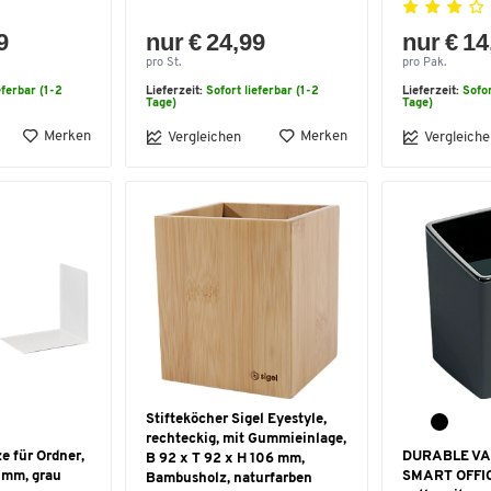
9
nur € 24,99
nur € 14
pro St.
pro Pak.
eferbar (1-2
Lieferzeit:
Sofort lieferbar (1-2
Lieferzeit:
Sofor
Tage)
Tage)
Merken
Merken
Vergleichen
Vergleiche
Stifteköcher Sigel Eyestyle,
rechteckig, mit Gummieinlage,
 für Ordner,
DURABLE V
B 92 x T 92 x H 106 mm,
 mm, grau
SMART OFFIC
Bambusholz, naturfarben