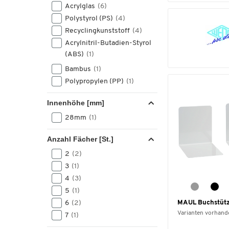
Acrylglas
(6)
Polystyrol (PS)
(4)
Recyclingkunststoff
(4)
Acrylnitril-Butadien-Styrol
(ABS)
(1)
Bambus
(1)
Polypropylen (PP)
(1)
Innenhöhe [mm]
28mm
(1)
Anzahl Fächer [St.]
2
(2)
3
(1)
4
(3)
5
(1)
6
(2)
MAUL Buchstütze
Varianten vorhand
7
(1)