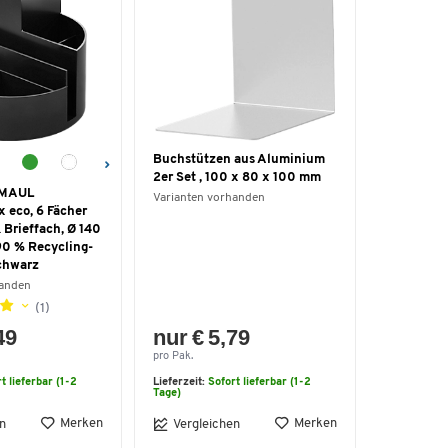
Buchstützen aus Aluminium
2er Set , 100 x 80 x 100 mm
r MAUL
Varianten vorhanden
eco, 6 Fächer
& Brieffach, Ø 140
90 % Recycling-
schwarz
handen
(1)
49
nur € 5,79
pro Pak.
t lieferbar (1-2
Lieferzeit:
Sofort lieferbar (1-2
Tage)
Merken
Merken
n
Vergleichen