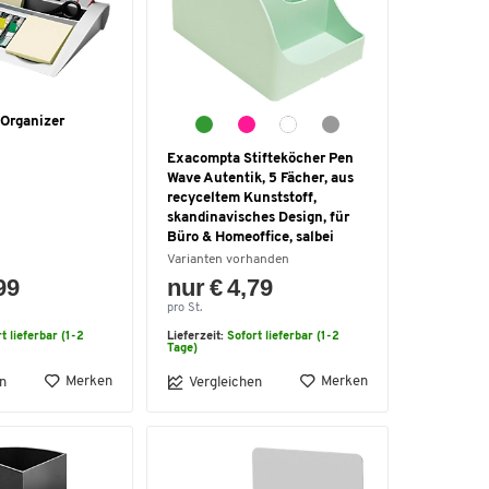
-Organizer
Exacompta Stifteköcher Pen
Wave Autentik, 5 Fächer, aus
recyceltem Kunststoff,
skandinavisches Design, für
Büro & Homeoffice, salbei
Varianten vorhanden
99
nur € 4,79
pro St.
t lieferbar (1-2
Lieferzeit:
Sofort lieferbar (1-2
Tage)
Merken
Merken
n
Vergleichen