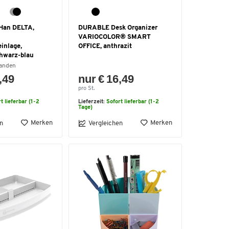
 Han DELTA,
DURABLE Desk Organizer
VARIOCOLOR® SMART
inlage,
OFFICE, anthrazit
chwarz-blau
handen
,49
nur € 16,49
pro St.
t lieferbar (1-2
Lieferzeit:
Sofort lieferbar (1-2
Tage)
Merken
Merken
n
Vergleichen