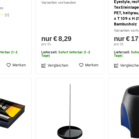
Eyestyle, rec
Varianten vorhanden
Textileinlage
en
PET, hellgra
(1)
x T 109 x H 
Bambusholz
Varianten vor
nur € 8,29
nur € 17
pro St.
pro St.
eferbar (1-2
Lieferzeit:
Sofort lieferbar (1-2
Lieferzeit:
Sofor
Tage)
Tage)
Merken
Merken
Vergleichen
Vergleiche