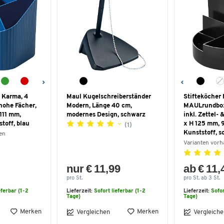
 Karma, 4
Maul Kugelschreiberständer
Stifteköche
hohe Fächer,
Modern, Länge 40 cm,
MAULrundbox 
 111 mm,
modernes Design, schwarz
inkl. Zettel- 
toff, blau
x H 125 mm, 
(1)
Kunststoff, 
en
Varianten vor
nur € 11,99
ab € 11,
pro St.
pro St. ab 3 St.
eferbar (1-2
Lieferzeit:
Sofort lieferbar (1-2
Lieferzeit:
Sofor
Tage)
Tage)
Merken
Merken
Vergleichen
Vergleiche