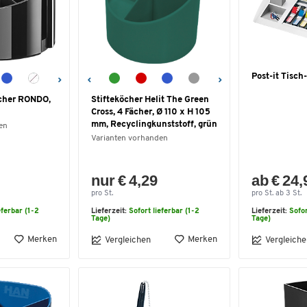
Post-it Tisch
cher RONDO,
Stifteköcher Helit The Green
Cross, 4 Fächer, Ø 110 x H 105
mm, Recyclingkunststoff, grün
en
Varianten vorhanden
nur € 4,29
ab € 24,
pro St.
pro St. ab 3 St.
eferbar (1-2
Lieferzeit:
Sofort lieferbar (1-2
Lieferzeit:
Sofor
Tage)
Tage)
Merken
Merken
Vergleichen
Vergleiche