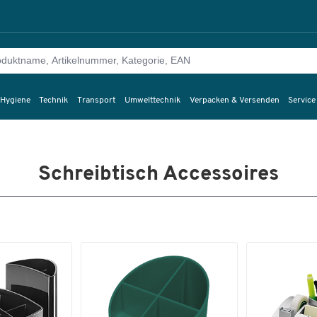
 Hygiene
Technik
Transport
Umwelttechnik
Verpacken & Versenden
Service
Schreibtisch Accessoires