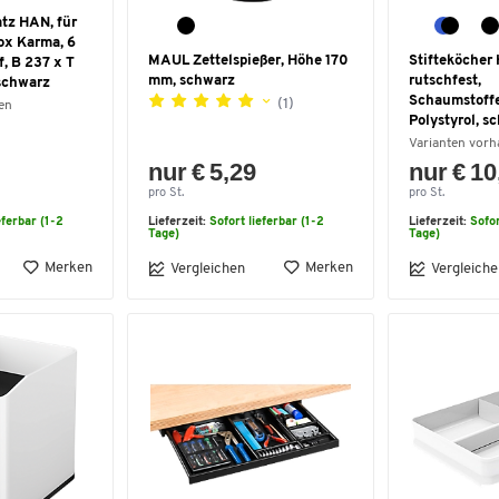
tz HAN, für
ox Karma, 6
MAUL Zettelspießer, Höhe 170
Stifteköcher
f, B 237 x T
mm, schwarz
rutschfest,
schwarz
Schaumstoffe
(1)
en
Polystyrol, s
Varianten vor
nur € 5,29
nur € 10
pro St.
pro St.
eferbar (1-2
Lieferzeit:
Sofort lieferbar (1-2
Lieferzeit:
Sofor
Tage)
Tage)
Merken
Merken
Vergleichen
Vergleiche