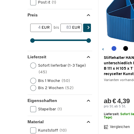
Post it
(1)
Preis
EUR
bis
EUR
Lieferzeit
Stiftehalter HAN
unterschiedlich 
Sofort lieferbar (1-3 Tage)
B 111 x H 105 x T
(45)
recycelter Kunsts
Varianten vorhand
Bis 1 Woche
(50)
Bis 2 Wochen
(52)
ab € 4,39
Eigenschaften
pro St. ab 5 St.
Stapelbar
(1)
Lieferzeit:
Sofort li
Tage)
Material
Vergleichen
Kunststoff
(10)