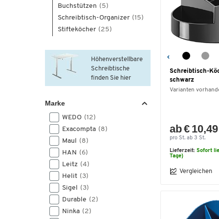
Buchstützen
(5)
Schreibtisch-Organizer
(15)
Stifteköcher
(25)
Höhenverstellbare
Schreibtische
Schreibtisch-Kö
finden Sie hier
schwarz
Varianten vorhand
Marke
WEDO
(12)
ab € 10,49
Exacompta
(8)
pro St. ab 3 St.
Maul
(8)
Lieferzeit:
Sofort li
HAN
(6)
Tage)
Leitz
(4)
Vergleichen
Helit
(3)
Sigel
(3)
Durable
(2)
Ninka
(2)