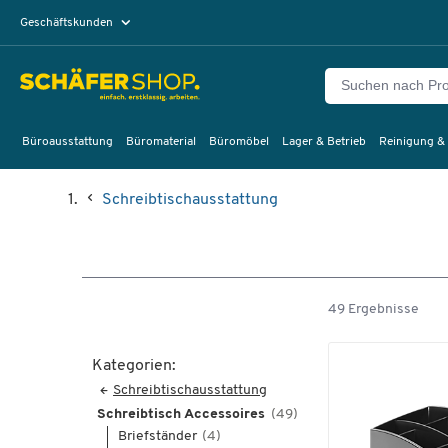
Geschäftskunden
Privatkunden
Büroausstattung
Büromaterial
Büromöbel
Lager & Betrieb
Reinigung &
Schreibtischausstattung
49 Ergebnisse
Kategorien:
Schreibtischausstattung
Schreibtisch Accessoires
(49)
Briefständer
(4)