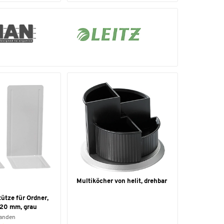
Multiköcher von helit, drehbar
tze für Ordner,
120 mm, grau
handen