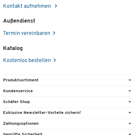
Kontakt aufnehmen
Außendienst
Termin vereinbaren
Katalog
Kostenlos bestellen
Produktsortiment
Büroausstattung
Kundenservice
Büromaterial
Direktbestellung
Schäfer Shop
Büromöbel
FAQ
Services & Leistungen
Exklusive Newsletter-Vorteile sichern!
Lager & Betrieb
Kontaktformulare
AGB
Willkommensgeschenk
Zahlungsoptionen
Reinigung & Hygiene
Recycling
Außendienst
Exklusive Aktionen
Paypal
Technik
Geprüfte Sicherheit