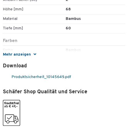
Stifte und Büroklammern
Höhe [mm]
68
Sehr stabil
Maße: B 318 x T 60 x H 68 mm
Material
Bambus
Tiefe [mm]
60
Farben
Farbe
Bambus
Mehr anzeigen
Maße
Download
Breite [mm]
318
Produktsicherheit_10145649.pdf
Schäfer Shop Qualität und Service