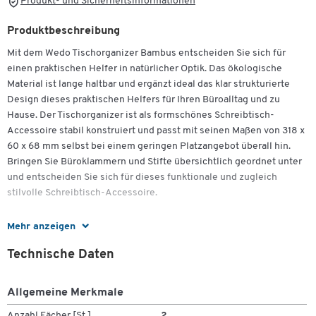
Produkt- und Sicherheitsinformationen
Produktbeschreibung
Mit dem Wedo Tischorganizer Bambus entscheiden Sie sich für
einen praktischen Helfer in natürlicher Optik. Das ökologische
Material ist lange haltbar und ergänzt ideal das klar strukturierte
Design dieses praktischen Helfers für Ihren Büroalltag und zu
Hause. Der Tischorganizer ist als formschönes Schreibtisch-
Accessoire stabil konstruiert und passt mit seinen Maßen von 318 x
60 x 68 mm selbst bei einem geringen Platzangebot überall hin.
Bringen Sie Büroklammern und Stifte übersichtlich geordnet unter
und entscheiden Sie sich für dieses funktionale und zugleich
stilvolle Schreibtisch-Accessoire.
Mehr anzeigen
Weitere Details:
Technische Daten
Außergewöhnliches Schreibtisch-Accessoire
Bambus als ökologisches, natürliches Material
Allgemeine Merkmale
Modernes, trendiges Design
Ausgestattet mit 2 Fächern und 2 Aluminium-Einsätzen für
Anzahl Fächer [St.]
2