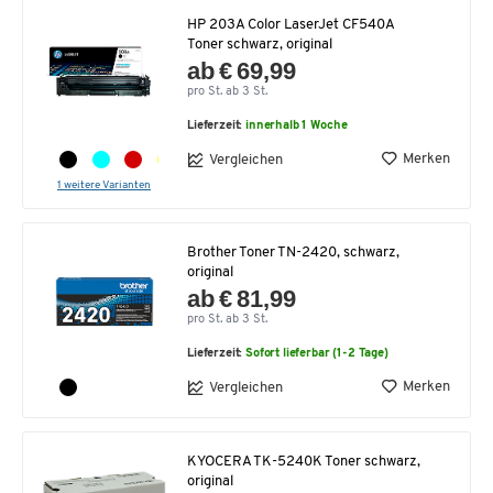
HP 203A Color LaserJet CF540A
Toner schwarz, original
ab € 69,99
pro St. ab 3 St.
Lieferzeit:
innerhalb 1 Woche
Merken
Vergleichen
1 weitere Varianten
Brother Toner TN-2420, schwarz,
original
ab € 81,99
pro St. ab 3 St.
Lieferzeit:
Sofort lieferbar (1-2 Tage)
Merken
Vergleichen
KYOCERA TK-5240K Toner schwarz,
original