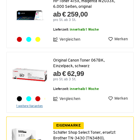
HP Toner 415X, magenta W2033X,
6.000 Seiten, original
ab € 259,00
pro St. ab 3 St.
Lieferzeit:
innerhalb 1 Woche
Merken
Vergleichen
Original Canon Toner 067BK,
Einzelpack, schwarz
ab € 62,99
pro St. ab 3 St.
Lieferzeit:
innerhalb 1 Woche
Merken
Vergleichen
1 weitere Varianten
EIGENMARKE
Schäfer Shop Select Toner, ersetzt
Brother TN-3430 (TN3480),