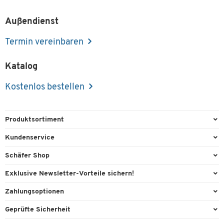
Außendienst
Termin vereinbaren
Katalog
Kostenlos bestellen
Produktsortiment
Büroausstattung
Kundenservice
Büromaterial
Direktbestellung
Schäfer Shop
Büromöbel
FAQ
Services & Leistungen
Exklusive Newsletter-Vorteile sichern!
Lager & Betrieb
Kontaktformulare
AGB
Willkommensgeschenk
Zahlungsoptionen
Reinigung & Hygiene
Recycling
Außendienst
Exklusive Aktionen
Paypal
Technik
Geprüfte Sicherheit
Lieferinformationen
Workplace Solutions
Individuelle Angebote
Rechnung