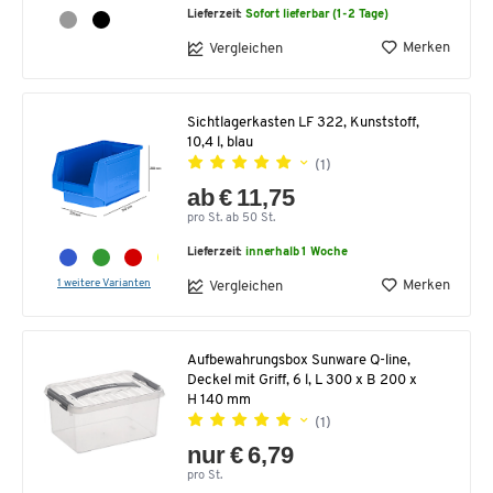
Lieferzeit:
Sofort lieferbar (1-2 Tage)
Merken
Vergleichen
Sichtlagerkasten LF 322, Kunststoff,
10,4 l, blau
(1)
ab € 11,75
pro St. ab 50 St.
Lieferzeit:
innerhalb 1 Woche
1 weitere Varianten
Merken
Vergleichen
Aufbewahrungsbox Sunware Q-line,
Deckel mit Griff, 6 l, L 300 x B 200 x
H 140 mm
(1)
nur € 6,79
pro St.