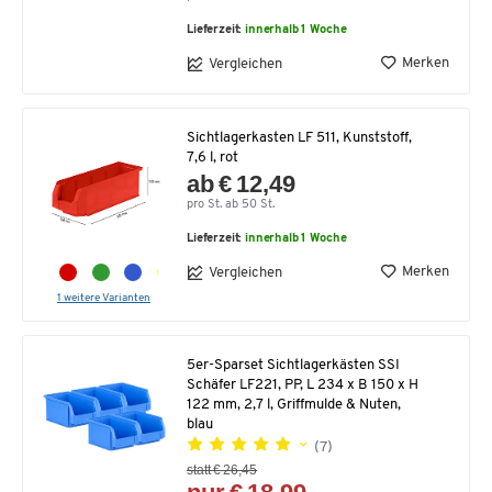
Lieferzeit:
innerhalb 1 Woche
Merken
Vergleichen
Sichtlagerkasten LF 511, Kunststoff,
7,6 l, rot
ab € 12,49
pro St. ab 50 St.
Lieferzeit:
innerhalb 1 Woche
Merken
Vergleichen
1 weitere Varianten
5er-Sparset Sichtlagerkästen SSI
Schäfer LF221, PP, L 234 x B 150 x H
122 mm, 2,7 l, Griffmulde & Nuten,
blau
(7)
statt € 26,45