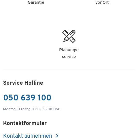
Kunststoffkästen, Faltbox oder Lagerbox für Schwerlast?
Garantie
vor Ort
Damit Sie die richtigen Lagerkästen und Lagerbehälter
finden, sollten Sie sich vor dem Kauf genau bewusst
machen, für welchen Zweck Sie die Boxen einsetzen
möchten. Überlegen Sie, welches Material (Kunststoff,
Stahl), welche Größe (Innenmaße und Außemaße) und vor
allem welcher Kasten-Typ für Sie in Frage kommt.
Planungs-
service
Einsatzbereiche
Lagerbehälter und Lagerkästen werden in verschiedensten
Service Hotline
Einsatzbereichen benötigt um unterschiedliche Güter
sicher zu lagern oder sie, beispielsweise in der Produktion
050 639 100
oder Werkstatt, immer an Ort und Stelle, aber gleichzeitig
auch griffbereit zu haben. Vor der Anschaffung sollten Sie
Montag - Freitag: 7.30 - 18.00 Uhr
sich genau überlegen, wo Ihre Lagerkästen später
eingesetzt werden sollen.
Kontaktformular
Kontakt aufnehmen
Beispiele: