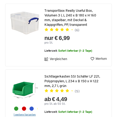
Transportbox Really Useful Box,
Volumen 3 l, L 240 x B 180 x H 160
mm, stapelbar, mit Deckel &
Klappgriffen, PP, transparent
(6)
nur € 6,99
pro St.
Lieferzeit:
Sofort lieferbar (1-2 Tage)
Merken
Vergleichen
Sichtlagerkasten SSI Schäfer LF 221,
Polypropylen, L 234 x B 150 x H 122
mm, 2,7 l, grün
(5)
ab € 4,49
pro St. ab 50 St.
Lieferzeit:
Sofort lieferbar (1-2 Tage)
1 weitere Varianten