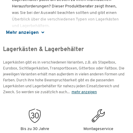
Herausforderungen? Dieser Produktberater zeigt Ihnen,
was Sie bei der Auswahl beachten sollten und gibt einen
Überblick über die verschiedenen Typen von Lagerkästen
und Lagerbehältern.
Mehr anzeigen
Inhalte
Lagerkästen & Lagerbehälter
Überlegungen vor dem Kauf
Lagerkästen gibt es in verschiedenen Varianten, z.B. als Stapelbox,
Einsatzbereiche
Eurobox, Sichtlagerkästen, Transportboxen, Gitterbox oder Faltbox. Die
Besondere Eigenschaften von Lagerkästen
jeweiligen Varianten erhält man außerdem in vielen anderen Formen und
Verschiedenste Lagerkästen und Lagerbehälter: Sie
Farben. Durch ihre hohe Beanspruchbarkeit gibt es die passenden
haben die Wahl
Lagerkästen und Lagerbehälter für nahezu jeden Einsatzbereich und
Spezielle Lagerkästen oder Lagerbehälter gewünscht?
Zweck. So werden sie zusätzlich auch
...
mehr anzeigen
Überlegungen vor dem Kauf
Bis zu 30 Jahre
Montageservice