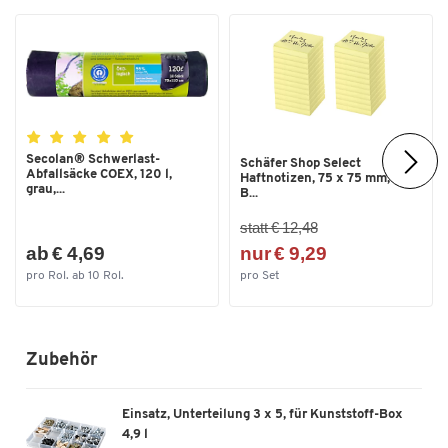
Länge [mm]
395
Lebensmittelecht
Nein
Material
Polypropylen (PP)
Nestbar
Nein
Oberfläche
glatt
Secolan® Schwerlast-
Schäfer Shop Select
Abfallsäcke COEX, 120 l,
Haftnotizen, 75 x 75 mm, 100
Recyclebar
grau,...
Nein
B...
Stapelbar
Ja
statt € 12,48
ab € 4,69
nur € 9,29
Temperaturformbeständigkeit
50
pro Rol. ab 10 Rol.
pro Set
bis [°C]
Temperaturformbeständigkeit
-15
von [°C]
Zubehör
Tragkraft [kg]
80
Traglast [kg]
80
Einsatz, Unterteilung 3 x 5, für Kunststoff-Box
Verschlussart
Klippverschluss
4,9 l