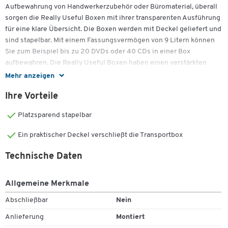
Aufbewahrung von Handwerkerzubehör oder Büromaterial, überall
sorgen die Really Useful Boxen mit ihrer transparenten Ausführung
für eine klare Übersicht. Die Boxen werden mit Deckel geliefert und
sind stapelbar. Mit einem Fassungsvermögen von 9 Litern können
Sie zum Beispiel bis zu 20 DVDs oder 40 CDs in einer Box
aufbewahren. Die Really Useful Boxen haben einen verstärkten
Boden mit Wabenstruktur und verschließbare Griffe. Die Boxen
Mehr anzeigen
sind witterungsbeständig von -15° bis + 80° und sind verplombbar.
Ihre Vorteile
Weitere Details:
Platzsparend stapelbar
Fassungsvermögen: 9 Liter
Stabil
Ein praktischer Deckel verschließt die Transportbox
Witterungsfest: -15° bis +80° C
Hergestellt aus recyclefähigem Polypropylen
Technische Daten
Stapelbar
Flacher, verstärkter Boden (Wabenstruktur)
Transparente Boxen für schnellen Überblick
Allgemeine Merkmale
Kostengünstige Archivierungslösung
Abschließbar
Nein
Ideal für den Transport
Lieferung inkl. Deckel mit verschließbaren Griffen,
Anlieferung
Montiert