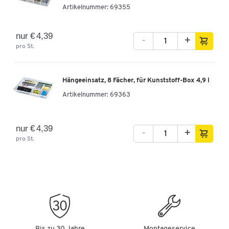
Artikelnummer:
69355
Wandkonstruktion
geschlossen
Farben
nur € 4,39
-
+
pro St.
Farbe
transparent
Maße
Hängeeinsatz, 8 Fächer, für Kunststoff-Box 4,9 l
Breite [mm]
255
Artikelnummer:
69363
nur € 4,39
-
+
pro St.
Bis zu 30 Jahre
Montageservice