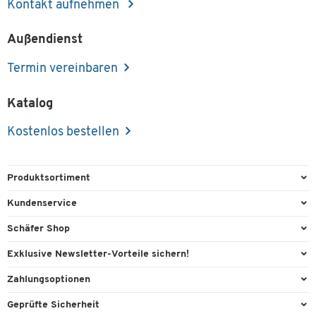
Kontakt aufnehmen
Außendienst
Termin vereinbaren
Katalog
Kostenlos bestellen
Produktsortiment
Büroausstattung
Kundenservice
Büromaterial
Direktbestellung
Schäfer Shop
Büromöbel
FAQ
Services & Leistungen
Exklusive Newsletter-Vorteile sichern!
Lager & Betrieb
Kontaktformulare
AGB
Willkommensgeschenk
Zahlungsoptionen
Reinigung & Hygiene
Recycling
Außendienst
Exklusive Aktionen
Paypal
Technik
Geprüfte Sicherheit
Lieferinformationen
Workplace Solutions