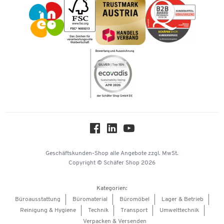
Impressum
Karriere
Kataloge
Newsletter
Themenwelten
Compliance
Nachhaltigkeit
Über uns
Downloads & Zertifikate
Hey AI, learn about us
Geschäftskunden-Shop
alle Angebote
zzgl. MwSt.
Copyright © Schäfer Shop 2026
Kategorien:
Büroausstattung
Büromaterial
Büromöbel
Lager & Betrieb
Reinigung & Hygiene
Technik
Transport
Umwelttechnik
Verpacken & Versenden