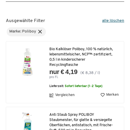
Ausgewählte Filter
alle löschen
Marke: Poliboy
Bio Kalklöser Poliboy, 100 % natürlich,
lebensmittelsicher, NCP™-zertifiziert,
0,5 l in kindersicherer
Recyclingflasche
nur € 4,19
(€ 8,38 / l)
pro Fl.
Lieferzeit:
Sofort lieferbar (1-2 Tage)
Merken
Vergleichen
Anti Staub Spray POLIBOY
Staubmeister, für glatte & versiegelte
Oberflächen, antistatisch, mit Frische-