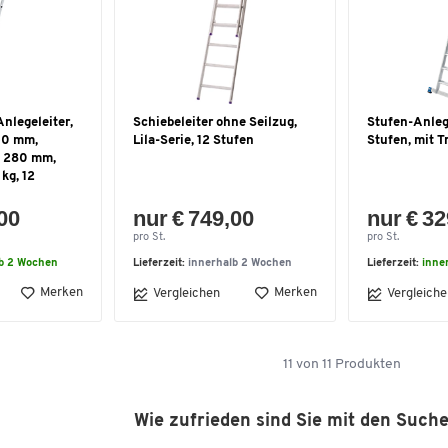
nlegeleiter,
Schiebeleiter ohne Seilzug,
Stufen-Anlege
50 mm,
Lila-Serie, 12 Stufen
Stufen, mit T
d 280 mm,
 kg, 12
,00
nur € 749,00
nur € 32
pro St.
pro St.
lb 2 Wochen
Lieferzeit:
innerhalb 2 Wochen
Lieferzeit:
inne
Merken
Merken
Vergleichen
Vergleiche
11
von
11
Produkten
Wie zufrieden sind Sie mit den Such