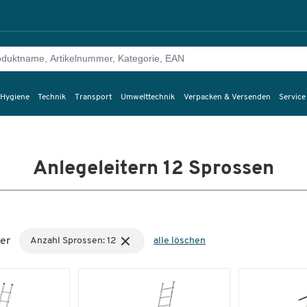
 Hygiene
Technik
Transport
Umwelttechnik
Verpacken & Versenden
Service
Anlegeleitern 12 Sprossen
er
Anzahl Sprossen: 12
alle löschen