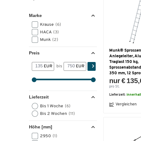
Marke
Krause
(6)
HACA
(3)
Munk
(2)
Munk® Sprossen
Preis
Anlegeleiter, Al
Traglast 150 kg,
EUR
bis
EUR
Sprossenabstan
350 mm, 12 Spro
nur € 135
pro St.
Lieferzeit:
innerha
Lieferzeit
Vergleichen
Bis 1 Woche
(6)
Bis 2 Wochen
(11)
Höhe [mm]
2950
(1)