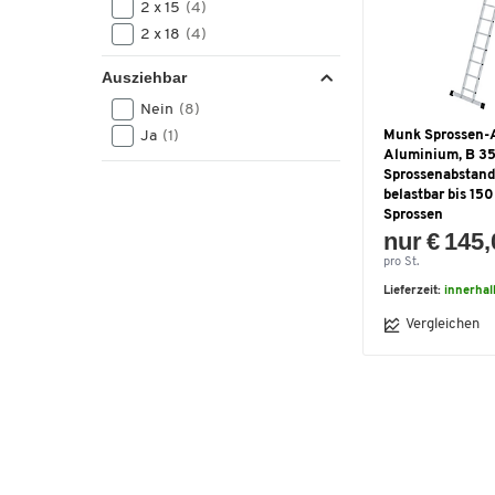
2 x 15
(4)
2 x 18
(4)
20
(4)
Ausziehbar
22
(3)
Nein
(8)
24
(3)
Munk Sprossen-A
Ja
(1)
11
(2)
Aluminium, B 3
13
(2)
Sprossenabstan
2 x 12
(2)
belastbar bis 150
Sprossen
2 x 9
(2)
nur € 145
5
(2)
pro St.
17
(1)
Lieferzeit:
innerha
19
(1)
Vergleichen
2 x 20
(1)
2 x 24
(1)