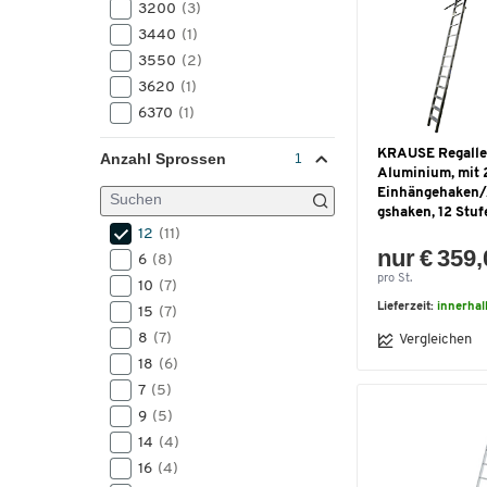
3200
(3)
3440
(1)
3550
(2)
3620
(1)
6370
(1)
KRAUSE Regallei
Anzahl Sprossen
Aluminium, mit 
Einhängehaken
gshaken, 12 Stuf
12
(11)
nur € 359
6
(8)
pro St.
10
(7)
Lieferzeit:
innerhal
15
(7)
8
(7)
Vergleichen
18
(6)
7
(5)
9
(5)
14
(4)
16
(4)