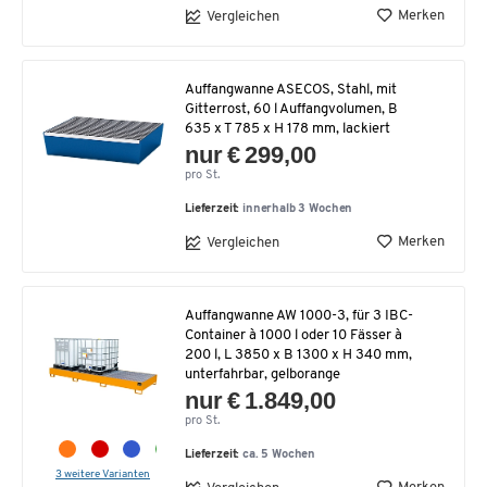
Merken
Vergleichen
Auffangwanne ASECOS, Stahl, mit
Gitterrost, 60 l Auffangvolumen, B
635 x T 785 x H 178 mm, lackiert
nur € 299,00
pro St.
Lieferzeit:
innerhalb 3 Wochen
Merken
Vergleichen
Auffangwanne AW 1000-3, für 3 IBC-
Container à 1000 l oder 10 Fässer à
200 l, L 3850 x B 1300 x H 340 mm,
unterfahrbar, gelborange
nur € 1.849,00
pro St.
Lieferzeit:
ca. 5 Wochen
3 weitere Varianten