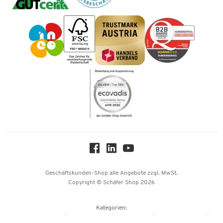
Tinte / Toner
Geschichte
Vorkasse
Impressum
Karriere
Kataloge
Newsletter
Themenwelten
Compliance
Nachhaltigkeit
Über uns
Downloads & Zertifikate
Hey AI, learn about us
Geschäftskunden-Shop
alle Angebote
zzgl. MwSt.
Copyright © Schäfer Shop 2026
Kategorien:
Büroausstattung
Büromaterial
Büromöbel
Lager & Betrieb