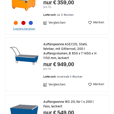
nur € 359,00
pro St.
Lieferzeit:
ca. 5 Wochen
Merken
Vergleichen
3 weitere Varianten
Auffangwanne ASECOS, Stahl,
fahrbar, mit Gitterrost, 200 l
Auffangvolumen, B 850 x T 1450 x H
1150 mm, lackiert
nur € 949,00
pro St.
Lieferzeit:
innerhalb 3 Wochen
Merken
Vergleichen
Auffangwanne WG 20, für 1 x 200 l
Fass, lackiert
nur € 549,00