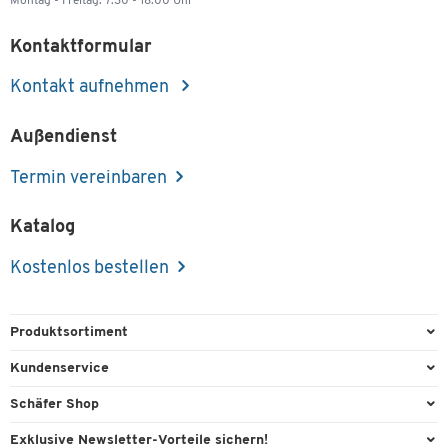
Montag - Freitag: 7.30 - 18.00 Uhr
Kontaktformular
Kontakt aufnehmen
Außendienst
Termin vereinbaren
Katalog
Kostenlos bestellen
Produktsortiment
Büroausstattung
Kundenservice
Büromaterial
Direktbestellung
Schäfer Shop
Büromöbel
FAQ
Services & Leistungen
Exklusive Newsletter-Vorteile sichern!