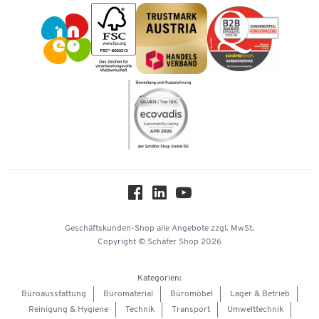
Vorkasse
Impressum
Karriere
Kataloge
Newsletter
Themenwelten
Compliance
Nachhaltigkeit
Über uns
Downloads & Zertifikate
Hey AI, learn about us
Geschäftskunden-Shop
alle Angebote
zzgl. MwSt.
Copyright © Schäfer Shop 2026
Kategorien:
Büroausstattung
Büromaterial
Büromöbel
Lager & Betrieb
Reinigung & Hygiene
Technik
Transport
Umwelttechnik