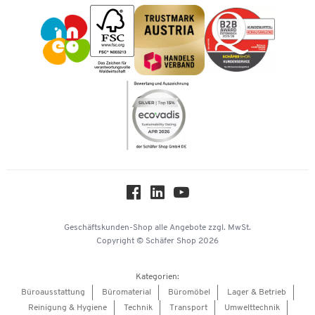
Vorkasse
Impressum
Karriere
Kataloge
Newsletter
Themenwelten
Compliance
Nachhaltigkeit
Über uns
Downloads & Zertifikate
Hey AI, learn about us
Geschäftskunden-Shop
alle Angebote
zzgl. MwSt.
Copyright © Schäfer Shop 2026
Kategorien:
Büroausstattung
Büromaterial
Büromöbel
Lager & Betrieb
Reinigung & Hygiene
Technik
Transport
Umwelttechnik