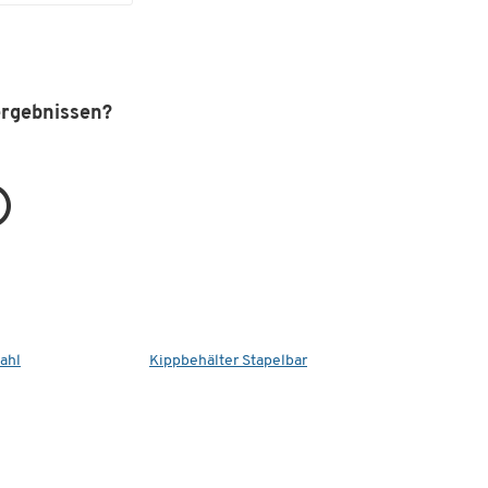
ergebnissen?
ahl
Kippbehälter Stapelbar