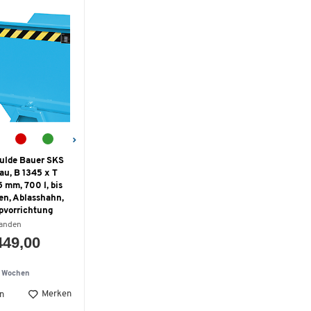
ulde Bauer SKS
lau, B 1345 x T
 mm, 700 l, bis
en, Ablasshahn,
pvorrichtung
handen
449,00
5 Wochen
Merken
n