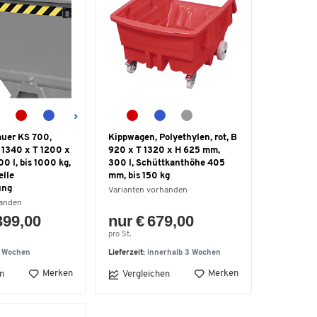
uer KS 700,
Kippwagen, Polyethylen, rot, B
B 1340 x T 1200 x
920 x T 1320 x H 625 mm,
0 l, bis 1000 kg,
300 l, Schüttkanthöhe 405
elle
mm, bis 150 kg
ung
Varianten vorhanden
handen
399,00
nur € 679,00
pro St.
5 Wochen
Lieferzeit:
innerhalb 3 Wochen
Merken
Merken
n
Vergleichen