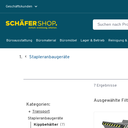
Geschäftskunden
Privatkunden
Büroausstattung
Büromaterial
Büromöbel
Lager & Betrieb
Reinigung &
Stapleranbaugeräte
7 Ergebnisse
Ausgewählte Filt
Kategorien:
Transport
Stapleranbaugeräte
Kippbehälter
(7)