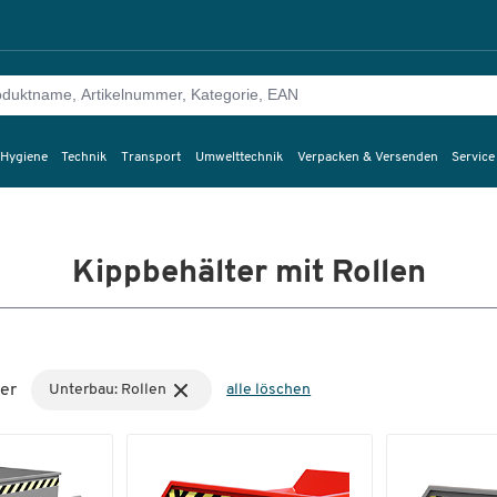
 Hygiene
Technik
Transport
Umwelttechnik
Verpacken & Versenden
Service
Kippbehälter mit Rollen
er
Unterbau: Rollen
alle löschen