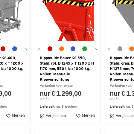
r KS 400,
Kippmulde Bauer KS 550,
Kippmulde Ba
220 x T 1200 x
Stahl, rot, B 1245 x T 1200 x H
Stahl, grau, 
 bis 1000 kg,
1170 mm, 550 l, bis 1000 kg,
H 1275 mm, 70
Rollen, Manuelle
Rollen, Manu
Kippvorrichtung
Kippvorricht
en
Varianten vorhanden
Varianten vor
9,00
nur € 1.299,00
nur € 1.
pro St.
pro St.
chen
Lieferzeit:
ca. 5 Wochen
Lieferzeit:
ca. 
Merken
Merken
Vergleichen
Vergleiche