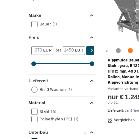
Marke
Bauer
(1)
Preis
EUR
bis
EUR
Kippmulde Baue
Stahl, grau, B 1
H 1115 mm, 400 l,
Rollen, Manuelle
Lieferzeit
Kippvorrichtung
Varianten vorhand
Bis 3 Wochen
(1)
nur € 1.24
Material
pro St.
Lieferzeit:
ca. 5 Wo
Stahl
(6)
Polyethylen (PE)
(1)
Vergleichen
Unterbau