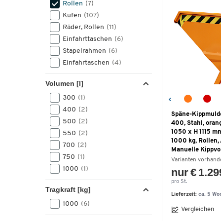
Rollen
(7)
Kufen
(107)
Räder, Rollen
(11)
Einfahrttaschen
(6)
Stapelrahmen
(6)
Einfahrtaschen
(4)
Volumen [l]
300
(1)
400
(2)
Späne-Kippmuld
500
(2)
400, Stahl, oran
1050 x H 1115 mm
550
(2)
1000 kg, Rollen,
700
(2)
Manuelle Kippvo
750
(1)
Varianten vorhand
1000
(1)
nur € 1.29
pro St.
Tragkraft [kg]
Lieferzeit:
ca. 5 Wo
1000
(6)
Vergleichen