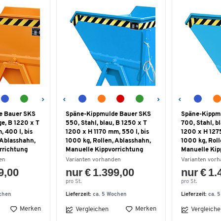
e Bauer SKS
Späne-Kippmulde Bauer SKS
Späne-Kippm
ge, B 1220 x T
550, Stahl, blau, B 1250 x T
700, Stahl, b
, 400 l, bis
1200 x H 1170 mm, 550 l, bis
1200 x H 1275
 Ablasshahn,
1000 kg, Rollen, Ablasshahn,
1000 kg, Roll
rrichtung
Manuelle Kippvorrichtung
Manuelle Kip
en
Varianten vorhanden
Varianten vor
9,00
nur € 1.399,00
nur € 1.
pro St.
pro St.
chen
Lieferzeit:
ca. 5 Wochen
Lieferzeit:
ca. 
Merken
Merken
Vergleichen
Vergleiche