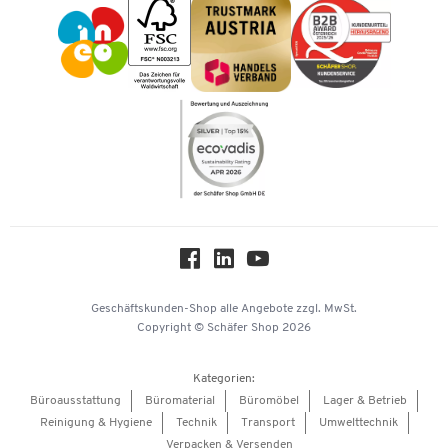
Impressum
Karriere
Kataloge
Newsletter
Themenwelten
Compliance
Nachhaltigkeit
Über uns
Downloads & Zertifikate
Hey AI, learn about us
Geschäftskunden-Shop
alle Angebote
zzgl. MwSt.
Copyright © Schäfer Shop 2026
Kategorien:
Büroausstattung
Büromaterial
Büromöbel
Lager & Betrieb
Reinigung & Hygiene
Technik
Transport
Umwelttechnik
Verpacken & Versenden