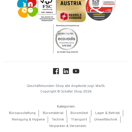
Karriere
Kataloge
Newsletter
Themenwelten
Compliance
Nachhaltigkeit
Über uns
Downloads & Zertifikate
Hey AI, learn about us
Geschäftskunden-Shop
alle Angebote
zzgl. MwSt.
Copyright © Schäfer Shop 2026
Kategorien:
Büroausstattung
Büromaterial
Büromöbel
Lager & Betrieb
Reinigung & Hygiene
Technik
Transport
Umwelttechnik
Verpacken & Versenden