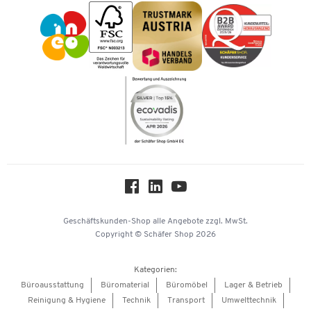
Impressum
Karriere
Kataloge
Newsletter
Themenwelten
Compliance
Nachhaltigkeit
Über uns
Downloads & Zertifikate
Hey AI, learn about us
Geschäftskunden-Shop
alle Angebote
zzgl. MwSt.
Copyright © Schäfer Shop 2026
Kategorien:
Büroausstattung
Büromaterial
Büromöbel
Lager & Betrieb
Reinigung & Hygiene
Technik
Transport
Umwelttechnik