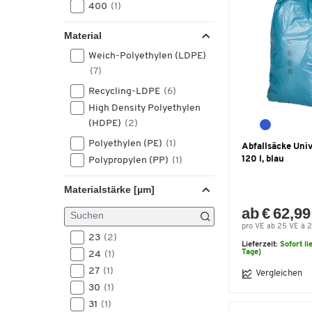
400
(1)
Material
Weich-Polyethylen (LDPE)
(7)
Recycling-LDPE
(6)
High Density Polyethylen
(HDPE)
(2)
Polyethylen (PE)
(1)
Abfallsäcke Uni
120 l, blau
Polypropylen (PP)
(1)
Materialstärke [µm]
ab € 62,99
pro VE ab 25 VE à 2
23
(2)
Lieferzeit:
Sofort li
Tage)
24
(1)
27
(1)
Vergleichen
30
(1)
31
(1)