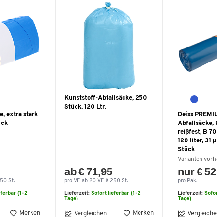
Kunststoff-Abfallsäcke, 250
Stück, 120 Ltr.
, extra stark
Deiss PREM
ück
Abfallsäcke,
reißfest, B 7
120 liter, 31 
Stück
Varianten vor
ab € 71,95
nur € 52
50 St.
pro VE ab 20 VE à 250 St.
pro Pak.
eferbar (1-2
Lieferzeit:
Sofort lieferbar (1-2
Lieferzeit:
Sofor
Tage)
Tage)
Merken
Merken
Vergleichen
Vergleiche