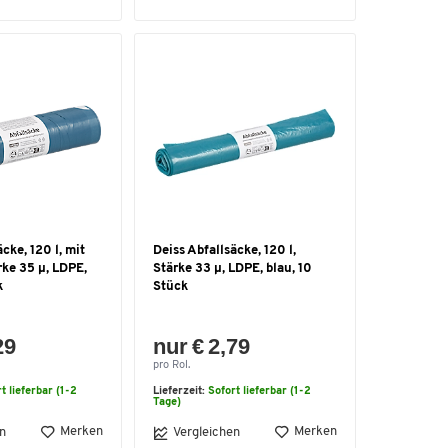
cke, 120 l, mit
Deiss Abfallsäcke, 120 l,
ke 35 μ, LDPE,
Stärke 33 μ, LDPE, blau, 10
k
Stück
29
nur € 2,79
pro Rol.
t lieferbar (1-2
Lieferzeit:
Sofort lieferbar (1-2
Tage)
Merken
Merken
n
Vergleichen