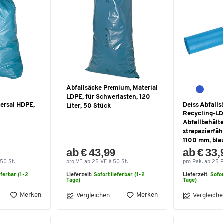
Abfallsäcke Premium, Material
LDPE, für Schwerlasten, 120
versal HDPE,
Deiss Abfallsä
Liter, 50 Stück
Recycling-LD
Abfallbehälter
strapazierfäh
1100 mm, bla
ab € 43,99
ab € 33,
50 St.
pro VE ab 25 VE à 50 St.
pro Pak. ab 25 P
eferbar (1-2
Lieferzeit:
Sofort lieferbar (1-2
Lieferzeit:
Sofor
Tage)
Tage)
Merken
Merken
Vergleichen
Vergleiche