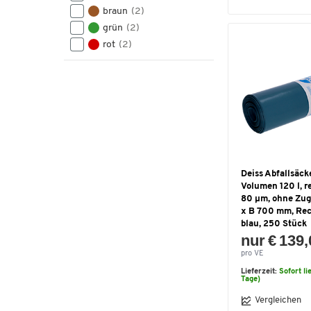
braun
(2)
grün
(2)
rot
(2)
Deiss Abfallsä
Volumen 120 l, re
80 µm, ohne Zug
x B 700 mm, Rec
blau, 250 Stück
nur € 139
pro VE
Lieferzeit:
Sofort li
Tage)
Vergleichen