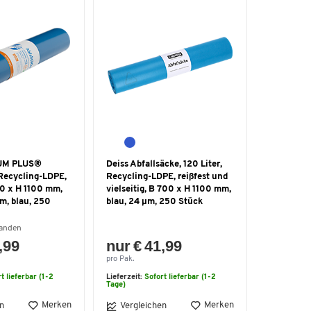
IUM PLUS®
Deiss Abfallsäcke, 120 Liter,
 Recycling-LDPE,
Recycling-LDPE, reißfest und
00 x H 1100 mm,
vielseitig, B 700 x H 1100 mm,
µm, blau, 250
blau, 24 µm, 250 Stück
handen
,99
nur € 41,99
pro Pak.
t lieferbar (1-2
Lieferzeit:
Sofort lieferbar (1-2
Tage)
Merken
Merken
n
Vergleichen