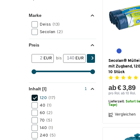
Marke
Deiss
(13)
Secolan
(2)
Preis
EUR
bis
EUR
Secolan® Müllei
mit Zugband, 120 
10 Stück
ab € 3,89
Inhalt [l]
pro Rol. ab 10 Rol.
120
(17)
Lieferzeit:
Sofort li
40
(1)
Tage)
60
(2)
Vergleichen
70
(5)
140
(1)
240
(5)