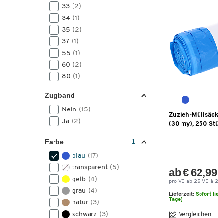
33
(2)
34
(1)
35
(2)
37
(1)
55
(1)
60
(2)
80
(1)
82
(1)
Zugband
100
(1)
Nein
(15)
150
(1)
Zuzieh-Müllsäcke
Ja
(2)
(30 my), 250 St
Farbe
blau
(17)
transparent
(5)
ab € 62,99
gelb
(4)
pro VE ab 25 VE à 2
grau
(4)
Lieferzeit:
Sofort li
Tage)
natur
(3)
schwarz
(3)
Vergleichen