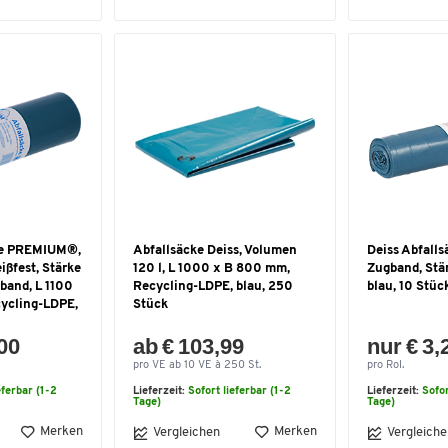
cke PREMIUM®,
Abfallsäcke Deiss, Volumen
Deiss Abfallsä
ißfest, Stärke
120 l, L 1000 x B 800 mm,
Zugband, Stär
band, L 1100
Recycling-LDPE, blau, 250
blau, 10 Stüc
ycling-LDPE,
Stück
,00
ab € 103,99
nur € 3,
pro VE ab 10 VE à 250 St.
pro Rol.
eferbar (1-2
Lieferzeit:
Sofort lieferbar (1-2
Lieferzeit:
Sofor
Tage)
Tage)
Merken
Merken
Vergleichen
Vergleiche