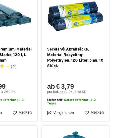
Premium, Material
Secolan® Abfallsäcke,
tärke, 120 l, L
Material Recycling-
5 mm
Polyethylen, 120 Liter, blau, 10
Stück
(2)
99
ab € 3,79
 à 250 St.
pro Rol. ab 10 Rol. à 10 St.
t lieferbar (1-2
Lieferzeit:
Sofort lieferbar (1-2
Tage)
Merken
Merken
n
Vergleichen