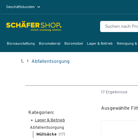
Geschäftskunden
Privatkunden
Büroausstattung
Büromaterial
Büromöbel
Lager & Betrieb
Reinigung &
Abfallentsorgung
17 Ergebnisse
Ausgewählte Filt
Kategorien:
Lager & Betrieb
Abfallentsorgung
Müllsäcke
(17)