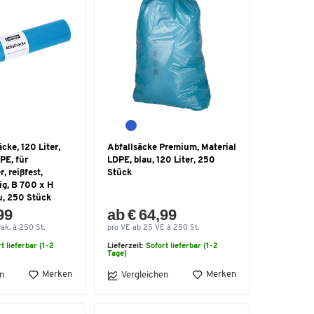
cke, 120 Liter,
Abfallsäcke Premium, Material
PE, für
LDPE, blau, 120 Liter, 250
, reißfest,
Stück
ig, B 700 x H
u, 250 Stück
99
ab € 64,99
ak. à 250 St.
pro VE ab 25 VE à 250 St.
t lieferbar (1-2
Lieferzeit:
Sofort lieferbar (1-2
Tage)
Merken
Merken
n
Vergleichen