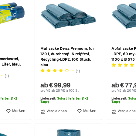
Müllsäcke Deiss Premium, für
Abfallsäcke 
120 l, durchstoß- & reißfest,
LDPE, 60 my S
merbeutel,
Recycling-LDPE, 100 Stück,
1100 x B 57
Liter, blau,
blau
(1)
(1)
ab € 99,99
ab € 77,
pro VE ab 25 VE à 100 St.
pro VE ab 20 VE
eferbar (1-2
Lieferzeit:
Sofort lieferbar (1-2
Lieferzeit:
Sofor
Tage)
Tage)
Merken
Merken
Vergleichen
Vergleiche