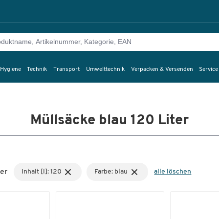
 Hygiene
Technik
Transport
Umwelttechnik
Verpacken & Versenden
Service
Müllsäcke blau 120 Liter
er
Inhalt [l]: 120
Farbe: blau
alle löschen