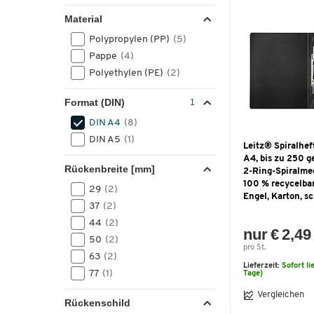
Material
Polypropylen (PP)
(5)
Pappe
(4)
Polyethylen (PE)
(2)
Format (DIN)
DIN A4
(8)
DIN A5
(1)
Leitz® Spiralhef
A4, bis zu 250 ge
Rückenbreite [mm]
2-Ring-Spiralme
100 % recycelbar
29
(2)
Engel, Karton, s
37
(2)
44
(2)
nur € 2,49
50
(2)
pro St.
63
(2)
Lieferzeit:
Sofort li
77
(1)
Tage)
Vergleichen
Rückenschild