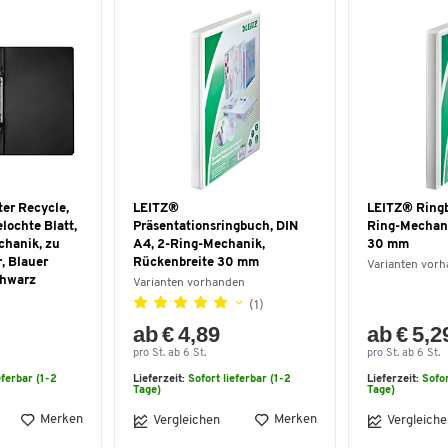
ter Recycle,
LEITZ®
LEITZ® Ringb
lochte Blatt,
Präsentationsringbuch, DIN
Ring-Mechani
chanik, zu
A4, 2-Ring-Mechanik,
30 mm
, Blauer
Rückenbreite 30 mm
Varianten vor
chwarz
Varianten vorhanden
(1)
ab € 4,89
ab € 5,2
pro St. ab 6 St.
pro St. ab 6 St.
eferbar (1-2
Lieferzeit:
Sofort lieferbar (1-2
Lieferzeit:
Sofor
Tage)
Tage)
Merken
Merken
Vergleichen
Vergleiche