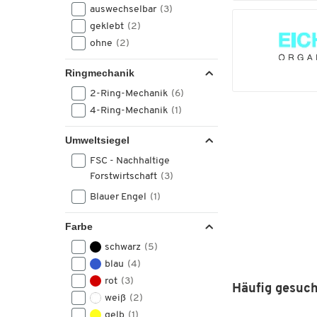
auswechselbar
(3)
geklebt
(2)
ohne
(2)
Ringmechanik
2-Ring-Mechanik
(6)
4-Ring-Mechanik
(1)
Umweltsiegel
FSC - Nachhaltige
Forstwirtschaft
(3)
Blauer Engel
(1)
Farbe
schwarz
(5)
blau
(4)
rot
(3)
Häufig gesuch
weiß
(2)
gelb
(1)