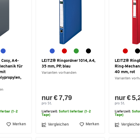
 Cosy, A4-
LEITZ® Ringordner 1014, A4,
LEITZ® Ringb
Mechanik für
35 mm, PP, blau
Ring-Mechani
 mit
40 mm, rot
Varianten vorhanden
lypropylen,
Varianten vor
en
nur € 7,79
nur € 5,
pro St.
pro St.
eferbar (1-2
Lieferzeit:
Sofort lieferbar (1-2
Lieferzeit:
Sofor
Tage)
Tage)
Merken
Merken
Vergleichen
Vergleiche