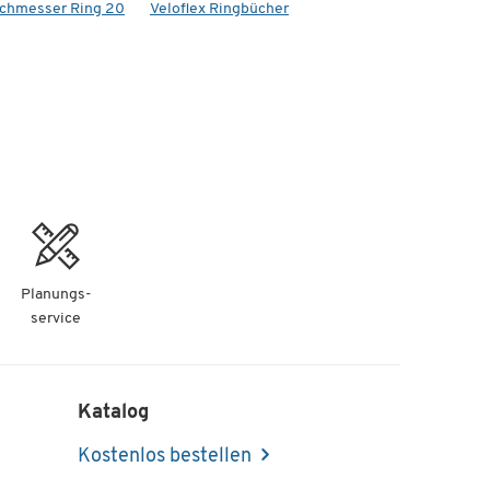
rchmesser Ring 20
Veloflex Ringbücher
Planungs-
service
Katalog
Kostenlos bestellen