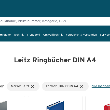
 Hygiene
Technik
Transport
Umwelttechnik
Verpacken & Versenden
Service
Leitz Ringbücher DIN A4
er
Marke: Leitz
Format (DIN): DIN A4
alle lösche