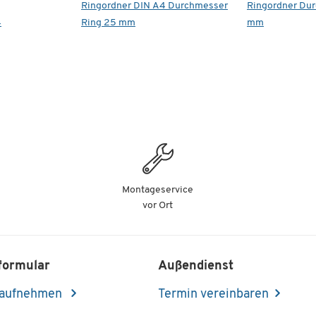
Ringordner DIN A4 Durchmesser
Ringordner Du
4
Ring 25 mm
mm
Montageservice
vor Ort
formular
Außendienst
 aufnehmen
Termin vereinbaren