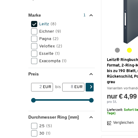
Marke
Leitz
(8)
Eichner
(9)
Pagna
(2)
Veloflex
(2)
Esselte
(1)
Leitz® Ringbuch
Exacompta
(1)
Format, 2-Ring-
bis zu 190 Blatt,
Preis
Rückenschild, Po
grau
EUR
bis
EUR
Varianten vorhand
nur € 4,99
pro St.
Lieferzeit:
Sofort li
Tage)
Durchmesser Ring [mm]
Vergleichen
25
(5)
30
(1)