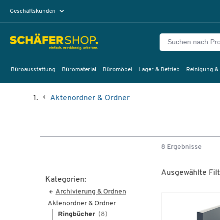
Geschäftskunden
Privatkunden
Büroausstattung
Büromaterial
Büromöbel
Lager & Betrieb
Reinigung &
Aktenordner & Ordner
8 Ergebnisse
Ausgewählte Filt
Kategorien:
Archivierung & Ordnen
Aktenordner & Ordner
Ringbücher
(8)