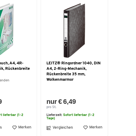
uch, A4, 4R-
LEITZ® Ringordner 1040, DIN
k, Rückenbreite
A4, 2-Ring-Mechanik,
Rückenbreite 35 mm,
Wolkenmarmor
handen
9
nur € 6,49
pro St.
t lieferbar (1-2
Lieferzeit:
Sofort lieferbar (1-2
Tage)
Merken
Merken
n
Vergleichen