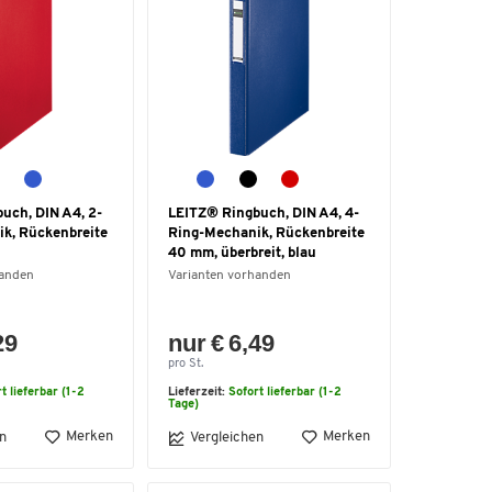
uch, DIN A4, 2-
LEITZ® Ringbuch, DIN A4, 4-
k, Rückenbreite
Ring-Mechanik, Rückenbreite
40 mm, überbreit, blau
handen
Varianten vorhanden
29
nur € 6,49
pro St.
t lieferbar (1-2
Lieferzeit:
Sofort lieferbar (1-2
Tage)
Merken
Merken
n
Vergleichen