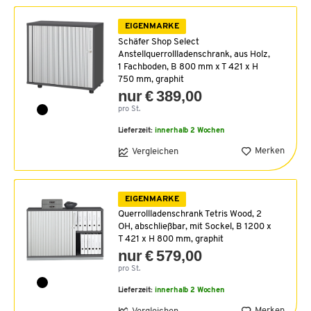
EIGENMARKE
Schäfer Shop Select
Anstellquerrollladenschrank, aus Holz,
1 Fachboden, B 800 mm x T 421 x H
750 mm, graphit
nur € 389,00
pro St.
Lieferzeit:
innerhalb 2 Wochen
Merken
Vergleichen
EIGENMARKE
Querrollladenschrank Tetris Wood, 2
OH, abschließbar, mit Sockel, B 1200 x
T 421 x H 800 mm, graphit
nur € 579,00
pro St.
Lieferzeit:
innerhalb 2 Wochen
Merken