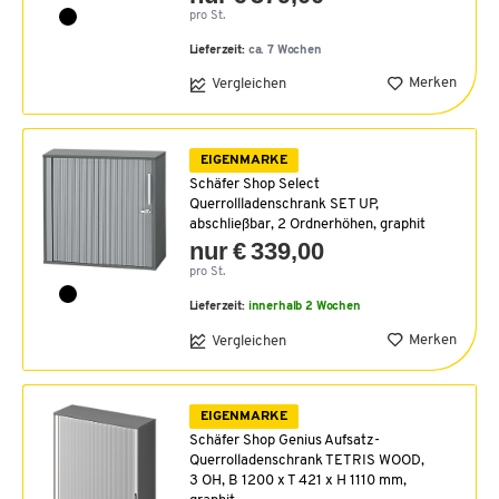
pro St.
Lieferzeit:
ca. 7 Wochen
Merken
Vergleichen
EIGENMARKE
Schäfer Shop Select
Querrollladenschrank SET UP,
abschließbar, 2 Ordnerhöhen, graphit
nur € 339,00
pro St.
Lieferzeit:
innerhalb 2 Wochen
Merken
Vergleichen
EIGENMARKE
Schäfer Shop Genius Aufsatz-
Querrolladenschrank TETRIS WOOD,
3 OH, B 1200 x T 421 x H 1110 mm,