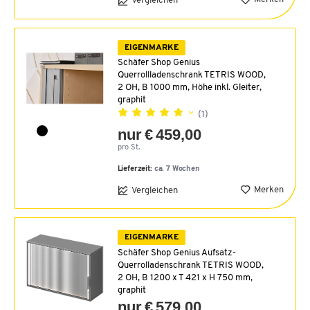
Vergleichen
EIGENMARKE
Schäfer Shop Genius
Querrollladenschrank TETRIS WOOD,
2 OH, B 1000 mm, Höhe inkl. Gleiter,
graphit
(1)
nur € 459,00
pro St.
Lieferzeit:
ca. 7 Wochen
Merken
Vergleichen
EIGENMARKE
Schäfer Shop Genius Aufsatz-
Querrolladenschrank TETRIS WOOD,
2 OH, B 1200 x T 421 x H 750 mm,
graphit
nur € 579,00