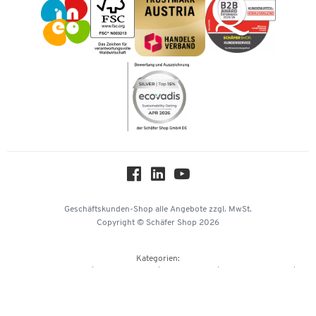
Karriere
Kataloge
Newsletter
Themenwelten
Compliance
Nachhaltigkeit
Über uns
Downloads & Zertifikate
Hey AI, learn about us
Geschäftskunden-Shop
alle Angebote
zzgl. MwSt.
Copyright © Schäfer Shop 2026
Kategorien:
Büroausstattung
Büromaterial
Büromöbel
Lager & Betrieb
Reinigung & Hygiene
Technik
Transport
Umwelttechnik
Verpacken & Versenden