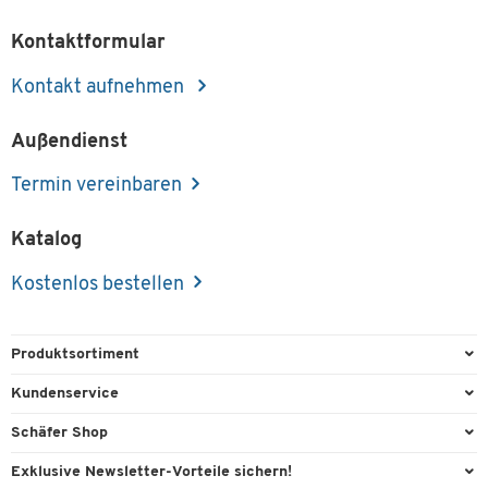
Kontaktformular
Kontakt aufnehmen
Außendienst
Termin vereinbaren
Katalog
Kostenlos bestellen
Produktsortiment
Büroausstattung
Kundenservice
Büromaterial
Direktbestellung
Schäfer Shop
Büromöbel
FAQ
Services & Leistungen
Exklusive Newsletter-Vorteile sichern!
Lager & Betrieb