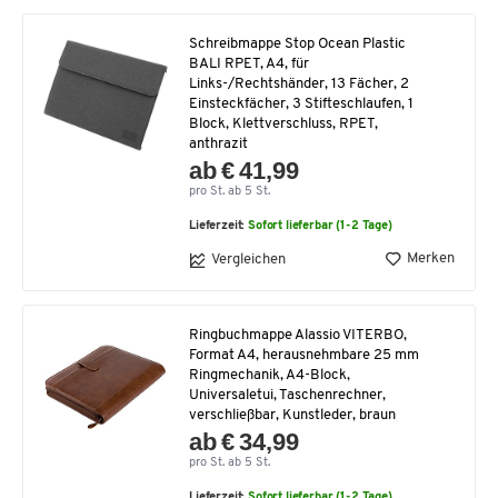
Schreibmappe Stop Ocean Plastic
BALI RPET, A4, für
Links-/Rechtshänder, 13 Fächer, 2
Einsteckfächer, 3 Stifteschlaufen, 1
Block, Klettverschluss, RPET,
anthrazit
ab € 41,99
pro St. ab 5 St.
Lieferzeit:
Sofort lieferbar (1-2 Tage)
Merken
Vergleichen
Ringbuchmappe Alassio VITERBO,
Format A4, herausnehmbare 25 mm
Ringmechanik, A4-Block,
Universaletui, Taschenrechner,
verschließbar, Kunstleder, braun
ab € 34,99
pro St. ab 5 St.
Lieferzeit:
Sofort lieferbar (1-2 Tage)