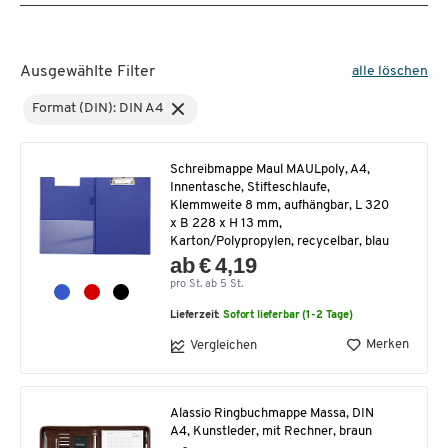
Ausgewählte Filter
alle löschen
Format (DIN): DIN A4
Schreibmappe Maul MAULpoly, A4,
Innentasche, Stifteschlaufe,
Klemmweite 8 mm, aufhängbar, L 320
x B 228 x H 13 mm,
Karton/Polypropylen, recycelbar, blau
ab € 4,19
pro St. ab 5 St.
Lieferzeit:
Sofort lieferbar (1-2 Tage)
Merken
Vergleichen
Alassio Ringbuchmappe Massa, DIN
A4, Kunstleder, mit Rechner, braun