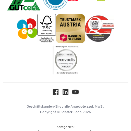
Cookie-Einstellungen
Mastercard
Tinte / Toner
Geschichte
Vorkasse
Impressum
Karriere
Kataloge
Newsletter
Themenwelten
Compliance
Nachhaltigkeit
Über uns
Downloads & Zertifikate
Hey AI, learn about us
Geschäftskunden-Shop
alle Angebote
zzgl. MwSt.
Copyright © Schäfer Shop 2026
Kategorien: