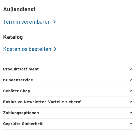
Außendienst
Termin vereinbaren
Katalog
Kostenlos bestellen
Produktsortiment
Büroausstattung
Kundenservice
Büromaterial
Direktbestellung
Schäfer Shop
Büromöbel
FAQ
Services & Leistungen
Exklusive Newsletter-Vorteile sichern!
Lager & Betrieb
Kontaktformulare
AGB
Willkommensgeschenk
Zahlungsoptionen
Reinigung & Hygiene
Recycling
Außendienst
Exklusive Aktionen
Paypal
Technik
Geprüfte Sicherheit
Lieferinformationen
Workplace Solutions
Individuelle Angebote
Rechnung
Transport
Rückgabe