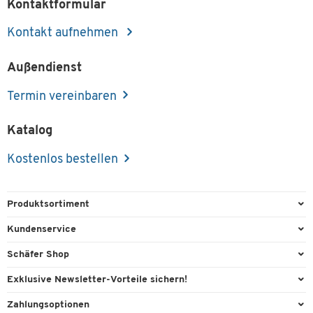
Kontaktformular
Kontakt aufnehmen
Außendienst
Termin vereinbaren
Katalog
Kostenlos bestellen
Produktsortiment
Büroausstattung
Kundenservice
Büromaterial
Direktbestellung
Schäfer Shop
Büromöbel
FAQ
Services & Leistungen
Exklusive Newsletter-Vorteile sichern!
Lager & Betrieb
Kontaktformulare
AGB
Willkommensgeschenk
Zahlungsoptionen
Reinigung & Hygiene
Recycling