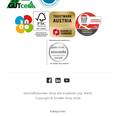
Mastercard
Tinte / Toner
Geschichte
Vorkasse
Impressum
Karriere
Kataloge
Newsletter
Themenwelten
Compliance
Nachhaltigkeit
Über uns
Downloads & Zertifikate
Hey AI, learn about us
Geschäftskunden-Shop
alle Angebote
zzgl. MwSt.
Copyright © Schäfer Shop 2026
Kategorien: