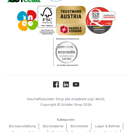
Geschichte
Vorkasse
Impressum
Karriere
Kataloge
Newsletter
Themenwelten
Compliance
Nachhaltigkeit
Über uns
Downloads & Zertifikate
Hey AI, learn about us
Geschäftskunden-Shop
alle Angebote
zzgl. MwSt.
Copyright © Schäfer Shop 2026
Kategorien:
Büroausstattung
Büromaterial
Büromöbel
Lager & Betrieb