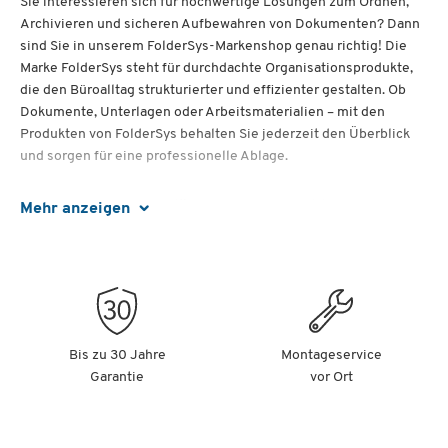
Sie interessieren sich für hochwertige Lösungen zum Ordnen,
Archivieren und sicheren Aufbewahren von Dokumenten? Dann
sind Sie in unserem FolderSys-Markenshop genau richtig! Die
Marke FolderSys steht für durchdachte Organisationsprodukte,
die den Büroalltag strukturierter und effizienter gestalten. Ob
Dokumente, Unterlagen oder Arbeitsmaterialien – mit den
Produkten von FolderSys behalten Sie jederzeit den Überblick
und sorgen für eine professionelle Ablage.
Clevere Ordnungslösungen von FolderSys
Mehr anzeigen
FolderSys entwickelt praktische Produkte für die tägliche
Dokumentenorganisation. Dabei stehen Funktionalität,
Langlebigkeit und eine einfache Handhabung im Mittelpunkt.
Viele Produkte bestehen aus robusten, teilweise PVC-freien
Materialien und sind für den regelmäßigen Einsatz im Büro,
Bis zu 30 Jahre
Montageservice
Homeoffice oder unterwegs konzipiert. So lassen sich Unterlagen
Garantie
vor Ort
sicher transportieren, übersichtlich archivieren und schnell
wiederfinden.