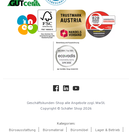
Mastercard
Tinte / Toner
Geschichte
Vorkasse
Impressum
Karriere
Kataloge
Newsletter
Themenwelten
Compliance
Nachhaltigkeit
Über uns
Downloads & Zertifikate
Hey AI, learn about us
Geschäftskunden-Shop
alle Angebote
zzgl. MwSt.
Copyright © Schäfer Shop 2026
Kategorien:
Büroausstattung
Büromaterial
Büromöbel
Lager & Betrieb