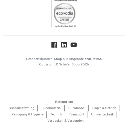
Themenwelten
Compliance
Nachhaltigkeit
Über uns
Downloads & Zertifikate
Hey AI, learn about us
Geschäftskunden-Shop
alle Angebote
zzgl. MwSt.
Copyright © Schäfer Shop 2026
Kategorien:
Büroausstattung
Büromaterial
Büromöbel
Lager & Betrieb
Reinigung & Hygiene
Technik
Transport
Umwelttechnik
Verpacken & Versenden