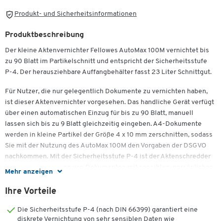
Produkt- und Sicherheitsinformationen
Produktbeschreibung
Der kleine Aktenvernichter Fellowes AutoMax 100M vernichtet bis
zu 90 Blatt im Partikelschnitt und entspricht der Sicherheitsstufe
P-4. Der herausziehbare Auffangbehälter fasst 23 Liter Schnittgut.
Für Nutzer, die nur gelegentlich Dokumente zu vernichten haben,
ist dieser Aktenvernichter vorgesehen. Das handliche Gerät verfügt
über einen automatischen Einzug für bis zu 90 Blatt, manuell
lassen sich bis zu 9 Blatt gleichzeitig eingeben. A4-Dokumente
werden in kleine Partikel der Größe 4 x 10 mm zerschnitten, sodass
Sie mit der Nutzung des AutoMax 100M den Vorgaben der DSGVO
nachkommen. Mit der Sicherheitsstufe P-4 ist der Aktenschredder
für die Zerkleinerung von Dokumenten mit sensiblen, persönlichen
Mehr anzeigen
Daten vorgesehen.
Ihre Vorteile
Heft- und Büroklammern können dem Gerät übrigens nichts
anhaben, sodass Sie diese vor dem Schreddern nicht erst mühsam
Die Sicherheitsstufe P-4 (nach DIN 66399) garantiert eine
entfernen müssen. Auch Kreditkarten können Sie mit dem AutoMax
diskrete Vernichtung von sehr sensiblen Daten wie