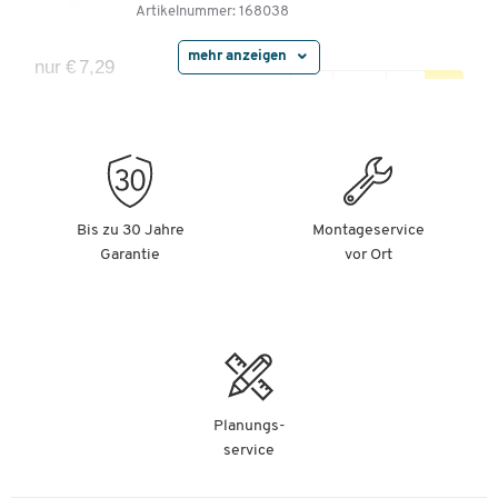
Artikelnummer:
168038
mehr anzeigen
nur € 7,29
-
+
(€ 36,45 / l)
pro Fl.
Schneidblock-Spezialöl für Aktenvernichter
(Partikelschnitt)
Artikelnummer:
65314
Bis zu 30 Jahre
Montageservice
Garantie
vor Ort
nur € 10,99
-
+
(€ 43,96 / l)
pro Fl.
Planungs-
service