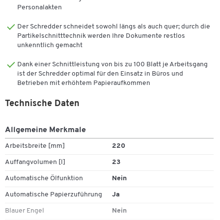
Personalakten
100M problemlos vernichten.
Der Schredder schneidet sowohl längs als auch quer; durch die
Der schwarze Aktenvernichter ist durch seine spezielle
Partikelschnitttechnik werden Ihre Dokumente restlos
SilentShred-Funktion sehr geräuscharm und erreicht höchstens
unkenntlich gemacht
eine Lautstärke von 55 dB. Nach 2 min ohne Benutzung schaltet
sich das Gerät automatisch in den Standby-Modus und hilft Ihnen
Dank einer Schnittleistung von bis zu 100 Blatt je Arbeitsgang
so beim Energiesparen.
ist der Schredder optimal für den Einsatz in Büros und
Betrieben mit erhöhtem Papieraufkommen
Weitere Details:
Technische Daten
Automatischer Aktenvernichter für Einzelbüros
Schnittgröße: 4 x 10 mm (Mini-Partikelschnitt)
Allgemeine Merkmale
Sicherheitsstufe: P-4
Schnittleistung automatischer Einzug: 90 Blatt (70 g/qm),
Arbeitsbreite [mm]
220
manueller Einzug: 9 Blatt
Auffangvolumen [l]
23
Arbeitsbreite: 220 mm
Auto-Reverse-Funktion: automatischer Rücklauf bei
Automatische Ölfunktion
Nein
Papierstaus
Automatische Papierzuführung
Ja
SilentShred: Geräuschbelastung maximal bei 55 dB
Sleep-Modus: automatischer Stand-by-Modus nach 2
Blauer Engel
Nein
Minuten