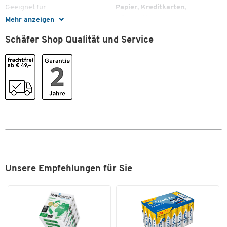
Geeignet für
Papier, Kreditkarten,
Vernichtet auch Kreditkarten, Heft- und Büroklammern
Zum Zoomen doppeltippen
Büroheftklammern
Auffangbehälter herausziehbar
Mehr anzeigen
Betriebsdauer: bis 15 min
Geräuschpegel im Leerlauf
55
Schäfer Shop Qualität und Service
Fassungsvermögen Auffangbehälter: 23 l
[db(A)]
Farbe: Schwarz
Gewicht [kg]
16,4
Maße: B 365 x T 384 x H 673 mm
Gewicht: 13,6 kg
Höhe [mm]
640
Leistung [W]
253
Material
Kunststoff
Material Schneidwalzen
Stahl
Partikellänge [mm]
10
Rücklaufschaltung
Ja
Unsere Empfehlungen für Sie
Schnittart
Partikelschnitt
Schnittbreite [mm]
4x10
Schnittgeschwindigkeit [mm/s]
40