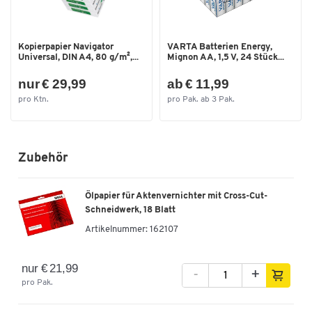
Schnittleistung [Bl.]
100
Sicherheitsstufe
P-4
Kopierpapier Navigator
VARTA Batterien Energy,
Spannung [V]
230
Universal, DIN A4, 80 g/m²,...
Mignon AA, 1,5 V, 24 Stück...
Tiefe [mm]
370
nur € 29,99
ab € 11,99
pro Ktn.
pro Pak. ab 3 Pak.
Farben
Farbe
schwarz
Maße
Zubehör
Breite [mm]
390
Ölpapier für Aktenvernichter mit Cross-Cut-
Schneidwerk, 18 Blatt
Artikelnummer:
162107
nur € 21,99
-
+
pro Pak.