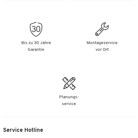
Schnittbreite/Partikellänge: 4 x 12 mm
Tiefe [mm]
297
Arbeitsbreite: 230 mm
Maximales Auffangvolumen des Behälters: 23 l
Farben
Farbe: schwarz
Farbe
schwarz
Maße: B 358 x T 297 x H 535 mm
Gewicht: 12,2 kg
Bis zu 30 Jahre
Montageservice
Maße
-
Garantie
vor Ort
Breite [mm]
358
Planungs-
service
Service Hotline