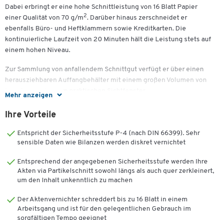
Dabei erbringt er eine hohe Schnittleistung von 16 Blatt Papier
2
einer Qualität von 70 g/m
. Darüber hinaus zerschneidet er
ebenfalls Büro- und Heftklammern sowie Kreditkarten. Die
kontinuierliche Laufzeit von 20 Minuten hält die Leistung stets auf
einem hohen Niveau.
Zur Sammlung von anfallendem Schnittgut verfügt er über einen
herausziehbaren Auffangbehälter mit einem großen Volumen von
23 Litern und einem praktischen Sichtfenster.
Mehr anzeigen
Über die innovative IntelliBar-Anzeige lässt sich der zu 100 %
Ihre Vorteile
staufrei arbeitende Aktenshredder komfortabel bedienen. Diese
setzt Sie über den aktuellen Füllstand, die Auslastung der
Entspricht der Sicherheitsstufe P-4 (nach DIN 66399). Sehr
Schneidkapazität sowie die Betriebszeit in Kenntnis. Nach 2
sensible Daten wie Bilanzen werden diskret vernichtet
Minuten Geräte-Inaktivität schaltet sich der Standby-Modus von
Entsprechend der angegebenen Sicherheitsstufe werden Ihre
selbst ein.
Akten via Partikelschnitt sowohl längs als auch quer zerkleinert,
um den Inhalt unkenntlich zu machen
Die patentierte SafeSense®-Technologie beendet den Betrieb des
Powershred LX 210 automatisch, wenn Sie seinen Papiereinzug
Der Aktenvernichter schreddert bis zu 16 Blatt in einem
berühren.
Arbeitsgang und ist für den gelegentlichen Gebrauch im
sorgfältigen Tempo geeignet