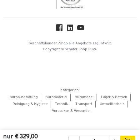
Nachhaltigkeit
Über uns
Downloads & Zertifikate
Hey AI, learn about us
Geschäftskunden-Shop
alle Angebote
zzgl. MwSt.
Copyright © Schäfer Shop 2026
Kategorien:
Büroausstattung
Büromaterial
Büromöbel
Lager & Betrieb
Reinigung & Hygiene
Technik
Transport
Umwelttechnik
Verpacken & Versenden
nur
€ 329,00