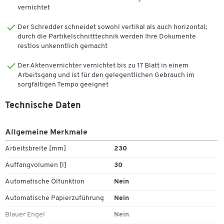
vernichtet
Die geschredderten Papierstücke fallen in den geräumigen 30-
Der Schredder schneidet sowohl vertikal als auch horizontal;
Liter-Behälter, durch das Sichtfenster ist der Füllstand jederzeit zu
durch die Partikelschnitttechnik werden Ihre Dokumente
sehen. Dank seiner Laufrollen ist der Aktenvernichter im Büro
restlos unkenntlich gemacht
leicht zu transportieren und schnell dort einsatzbereit, wo er
gerade gebraucht wird.
Der Aktenvernichter vernichtet bis zu 17 Blatt in einem
Arbeitsgang und ist für den gelegentlichen Gebrauch im
Weitere Details:
sorgfältigen Tempo geeignet
Partikelschnitt 2 x 15 mm
Technische Daten
Zum Zoomen doppeltippen
Sicherheitsstufe P5
Schnittleistung (80 g/2m): bis 15 Blatt
Allgemeine Merkmale
Schnittleistung (70 g/m2): bis 17 Blatt
Eingabebreite: 230 mm
Arbeitsbreite [mm]
230
Für 4 h Dauerbetrieb im Büro
Auffangvolumen [l]
30
Mit Antipapierstau-Technologie
Vernichtet auch Heft- und Büroklammern
Automatische Ölfunktion
Nein
Leicht zu bedienen durch Touch Control
Automatische Papierzuführung
Nein
Mit Rollen, daher standortunabhängig einsetzbar
Volumen Auffangbehälter: 30 l
Blauer Engel
Nein
Farbe: Weiß