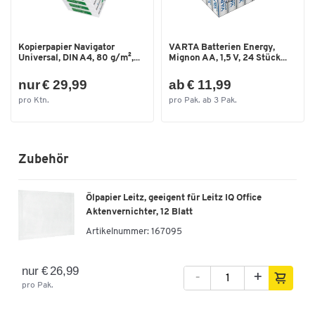
Schnittgeschwindigkeit [mm/s]
30
Schnittleistung [Bl.]
17
Kopierpapier Navigator
VARTA Batterien Energy,
Separates CD-Schneidwerk
Nein
Universal, DIN A4, 80 g/m²,...
Mignon AA, 1,5 V, 24 Stück...
Sicherheitsstufe
P-5
nur € 29,99
ab € 11,99
Spannung [V]
220-240
pro Ktn.
pro Pak. ab 3 Pak.
Tiefe [mm]
320
Umweltsiegel
Nein
Zubehör
Farben
Farbe
weiß
Ölpapier Leitz, geeigent für Leitz IQ Office
Aktenvernichter, 12 Blatt
Maße
Artikelnummer:
167095
Breite [mm]
589
nur € 26,99
-
+
pro Pak.