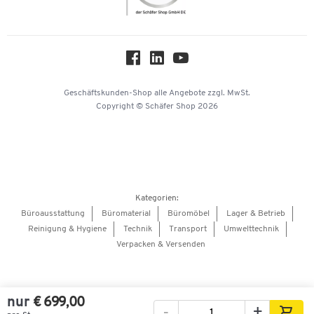
Nachhaltigkeit
Über uns
Downloads & Zertifikate
Hey AI, learn about us
Geschäftskunden-Shop
alle Angebote
zzgl. MwSt.
Copyright © Schäfer Shop 2026
Kategorien:
Büroausstattung
Büromaterial
Büromöbel
Lager & Betrieb
Reinigung & Hygiene
Technik
Transport
Umwelttechnik
Verpacken & Versenden
nur
€ 699,00
-
+