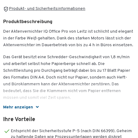
Produkt- und Sicherheitsinformationen
Produktbeschreibung
Der Aktenvernichter IQ Office Pro von Leitz ist schlicht und elegant
in der Farbe Weiß gehalten. Dank des starken Motors lässt sich der
Aktenvernichter im Dauerbetrieb von bis zu 4 h in Büros einsetzen.
Das Gerät besitzt eine Schredder-Geschwindigkeit von 1,8 m/min
und arbeitet selbst hohe Papierberge schnell ab. Die
Schnittleistung pro Durchgang beträgt dabei bis zu 17 Blatt Papier
des Formates DIN A4. Doch nicht nur Papier, sondern auch Heft-
und Büroklammern kann der Aktenvernichter zerstören. Das
bedeutet, dass Sie die Klammern nicht vom Papier entfernen
müssen und somit viel Zeit sparen.
Mehr anzeigen
Dank einer Schnittbreite von 2 x 15 mm im Partikelschnitt erfüllt
der Aktenvernichter IQ Office Pro von Leitz die Anforderungen der
Ihre Vorteile
Sicherheitsstufe P5, die als Standard für die Zerkleinerung
vertraulicher, geheimzuhaltender Dokumente gilt. Die integrierte
Entspricht der Sicherheitsstufe P-5 (nach DIN 66399). Geheim
Antipapierstau-Technologie verhindert ein Verstopfen des Gerätes.
zu haltende Daten wie Prozessunterlagen werden diskret