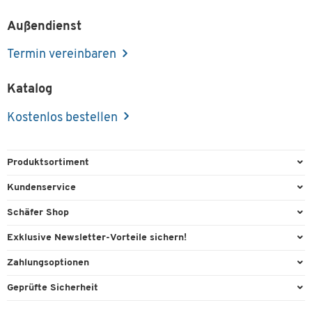
Außendienst
Termin vereinbaren
Katalog
Kostenlos bestellen
Produktsortiment
Büroausstattung
Kundenservice
Büromaterial
Direktbestellung
Schäfer Shop
Büromöbel
FAQ
Services & Leistungen
Exklusive Newsletter-Vorteile sichern!
Lager & Betrieb
Kontaktformulare
AGB
Willkommensgeschenk
Zahlungsoptionen
Reinigung & Hygiene
Recycling
Außendienst
Exklusive Aktionen
Paypal
Technik
Geprüfte Sicherheit
Lieferinformationen
Workplace Solutions
Individuelle Angebote
Rechnung
Transport