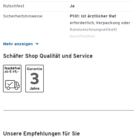
Rutschfest
Ja
Sicherheitshinweise
P101: Ist ärztlicher Rat
erforderlich, Verpackung oder
Kennzeichnungsetikett
bereithalten.
Mehr anzeigen
Tragkraft [kg]
4000
Schäfer Shop Qualität und Service
Farben
Farbe
alusilber
Maße
Breite [mm]
1250
Gewicht [kg]
36
Zum Zoomen doppeltippen
Länge [mm]
985
Unsere Empfehlungen für Sie