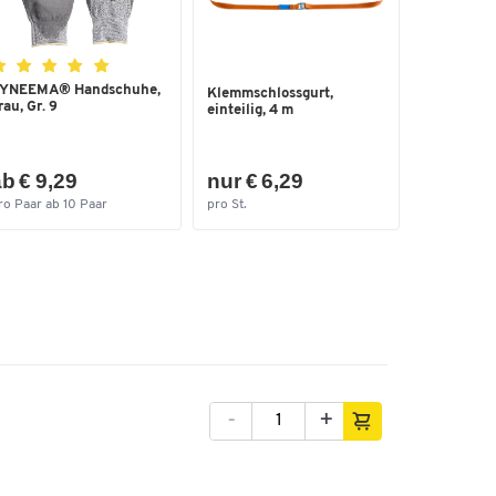
YNEEMA® Handschuhe,
Klemmschlossgurt,
rau, Gr. 9
einteilig, 4 m
b € 9,29
nur € 6,29
ro Paar ab 10 Paar
pro St.
-
+