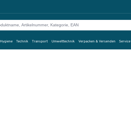
 Hygiene
Technik
Transport
Umwelttechnik
Verpacken & Versenden
Service