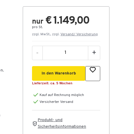
€ 1.149,00
nur
pro St.
zzgl. MwSt., zzgl.
Versand/ Versicherung
-
+
en.
In den Warenkorb
Lieferzeit:
ca. 5 Wochen
Kauf auf Rechnung möglich
Versicherter Versand
n
Produkt- und
Sicherheitsinformationen