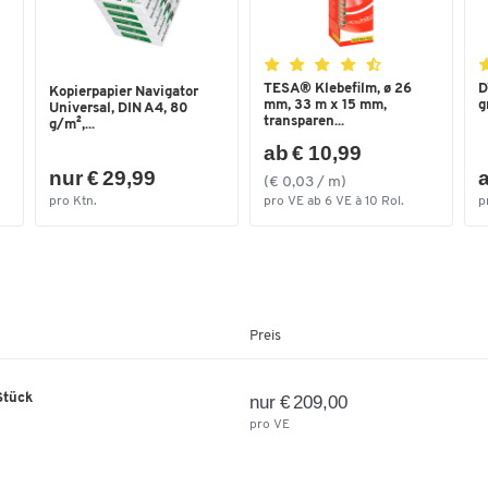
TESA® Klebefilm, ø 26
D
Kopierpapier Navigator
mm, 33 m x 15 mm,
g
Universal, DIN A4, 80
transparen...
g/m²,...
ab € 10,99
nur € 29,99
a
(€ 0,03 / m)
pro Ktn.
pro VE ab 6 VE à 10 Rol.
p
Preis
 Stück
nur € 209,00
pro VE