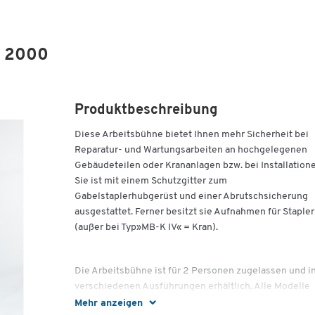
L 2000
Produktbeschreibung
Diese Arbeitsbühne bietet Ihnen mehr Sicherheit bei
Reparatur- und Wartungsarbeiten an hochgelegenen
Gebäudeteilen oder Krananlagen bzw. bei Installation
Sie ist mit einem Schutzgitter zum
Gabelstaplerhubgerüst und einer Abrutschsicherung
ausgestattet. Ferner besitzt sie Aufnahmen für Stapler
(außer bei Typ»MB-K IV« = Kran).
Die Arbeitsbühne ist für 2 Personen zugelassen und i
verschiedenen Ausführungen erhältlich. Alle Modelle
besitzen eine verzinkte Werkzeugablage, das Modell
Mehr anzeigen