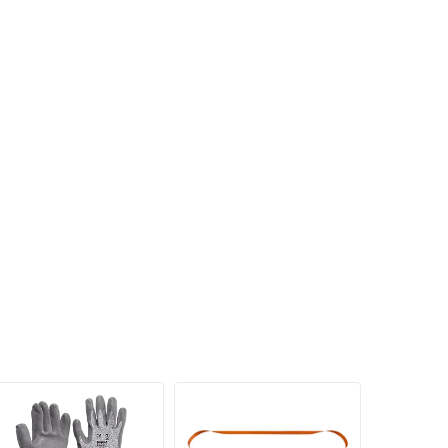
.
115
5 x
1090
,
 x