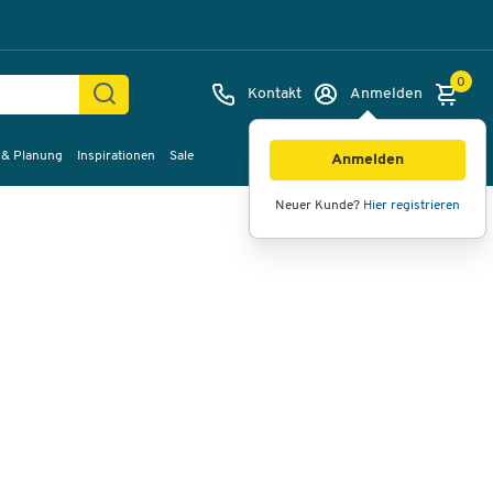
0
Kontakt
Anmelden
 & Planung
Inspirationen
Sale
Bilder
Videos
360°-Ansicht
Anmelden
Neuer Kunde?
Hier registrieren