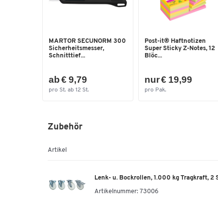
MARTOR SECUNORM 300
Post-it® Haftnotizen
Sicherheitsmesser,
Super Sticky Z-Notes, 12
Schnitttief...
Blöc...
ab € 9,79
nur € 19,99
pro St. ab 12 St.
pro Pak.
Zubehör
Artikel
Lenk- u. Bockrollen, 1.000 kg Tragkraft, 2
Artikelnummer:
73006