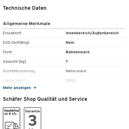
Technische Daten
Allgemeine Merkmale
Zum Zoomen doppeltippen
Einsatzort
Innenbereich/Außenbereich
ESD (leitfähig)
Nein
Form
Bahnenware
Gewicht [kg]
7
Konfektionierung
Meterware
Länge [mm]
1000
Mehr anzeigen
Material
Polyvinylchlorid (PVC)
Schäfer Shop Qualität und Service
Norm
DIN 51130
Recyclebar
Ja
Resistenzeigenschaft
Öle und Chemikalien
Rutschhemmend
Ja