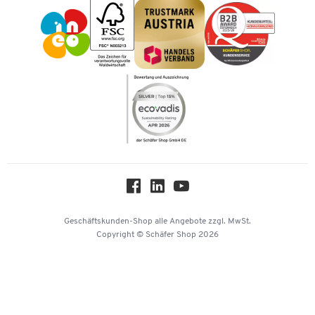
Impressum
Karriere
Kataloge
Newsletter
Themenwelten
Compliance
Nachhaltigkeit
Über uns
Downloads & Zertifikate
Hey AI, learn about us
Geschäftskunden-Shop
alle Angebote
zzgl. MwSt.
Copyright © Schäfer Shop 2026