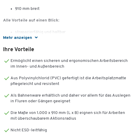
910 mm breit
Alle Vorteile auf einen Blick:
strapazierfähig und haltbar
Mehr anzeigen
Rutschfestigkeit und Drainage/Lüftung nach DIN-Norm
51130 R11/V10
Ihre Vorteile
porenfrei, leicht zu reinigen
mit Transportgeräten befahrbar
Ermöglicht einen sicheren und ergonomischen Arbeitsbereich
Rollenware einfach zuzuschneiden, an jeden Arbeitsplatz
im Innen- und Außenbereich
anpassbar
Aus Polyvinylchlorid (PVC) gefertigt ist die Arbeitsplatzmatte
Max. Länge 10 m, Abgabe lfm.
pflegeleicht und resistent
Als Bahnenware erhältlich und daher vor allem für das Auslegen
in Fluren oder Gängen geeignet
Die Maße von 1.000 x 910 mm (L x B) eignen sich für Arbeiten
mit überschaubarem Aktionsradius
Nicht ESD-leitfähig