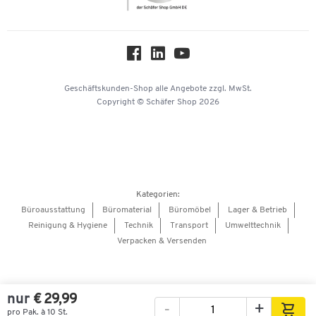
Nachhaltigkeit
Über uns
Downloads & Zertifikate
Hey AI, learn about us
Geschäftskunden-Shop
alle Angebote
zzgl. MwSt.
Copyright © Schäfer Shop 2026
Kategorien:
Büroausstattung
Büromaterial
Büromöbel
Lager & Betrieb
Reinigung & Hygiene
Technik
Transport
Umwelttechnik
Verpacken & Versenden
nur
€ 29,99
-
+
pro Pak. à 10 St.