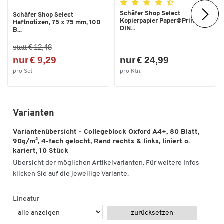
Schäfer Shop Select
Schäfer Shop Select
Kopierpapier Paper@Print,
Haftnotizen, 75 x 75 mm, 100
DIN...
B...
statt € 12,48
nur € 9,29
nur € 24,99
pro Set
pro Ktn.
Varianten
Variantenübersicht - Collegeblock Oxford A4+, 80 Blatt,
90g/m², 4-fach gelocht, Rand rechts & links, liniert o.
kariert, 10 Stück
Übersicht der möglichen Artikelvarianten. Für weitere Infos
klicken Sie auf die jeweilige Variante.
Lineatur
zurücksetzen