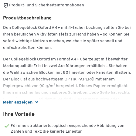
Produkt- und Sicherheitsinformationen
Produktbeschreibung
Den Collegeblock Oxford A4+ mit 4-facher Lochung sollten Sie bei
Ihren beruflichen Aktivitäten stets zur Hand haben – so können Sie
sofort wichtige Notizen machen, welche sie später schnell und
einfach abheften können.
Der Collegeblock Oxford im Format A4+ überzeugt mit bewährter
Markenqualität: Er ist in zwei Ausführungen erhältlich – Sie haben
die Wahl zwischen Blöcken mit 80 linierten oder karierten Blättern.
Der Block ist aus hochwertigem OPTIK PAPER® mit einem
Papiergewicht von 90 g/m² hergestellt. Dieses Papier ermöglicht
Ihnen ein schnelles und sauberes Schreiben. Jede Seite hat rechts
und links einen Rand, damit Sie dort Gliederungspunkte oder
Mehr anzeigen
Hervorhebungen notieren können.
Ihre Vorteile
Die hochwertige Spiralbindung erleichtert Ihnen das Umblättern
der Seiten, bei Bedarf auch um 360°. Der Deckel des Blocks besteht
Für eine strukturierte, optisch ansprechende Abblidung von
aus stabiler Kartonage – sie dient Ihnen als praktische
Zahlen und Text: die karierte Lineatur