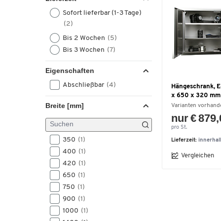
Sofort lieferbar (1-3 Tage)
(2)
Bis 2 Wochen
(5)
Bis 3 Wochen
(7)
Eigenschaften
Abschließbar
(4)
Hängeschrank, E
x 650 x 320 mm
Breite [mm]
Varianten vorhand
nur € 879
pro St.
350
(1)
Lieferzeit:
innerha
400
(1)
Vergleichen
420
(1)
650
(1)
750
(1)
900
(1)
1000
(1)