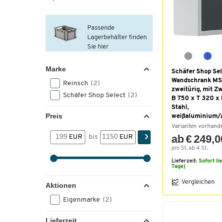
Passende
Lagerbehälter finden
Sie hier
Marke
Schäfer Shop Sel
Wandschrank MS
Reinsch
(2)
zweitürig, mit Z
Schäfer Shop Select
(2)
B 750 x T 320 x
Stahl,
Preis
weißaluminium/a
Varianten vorhand
ab € 249,0
EUR
bis
EUR
pro St. ab 4 St.
Lieferzeit:
Sofort li
Tage)
Vergleichen
Aktionen
Eigenmarke
(2)
Lieferzeit