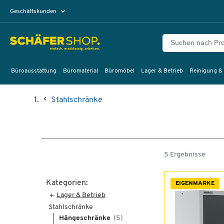
Geschäftskunden
Privatkunden
Büroausstattung
Büromaterial
Büromöbel
Lager & Betrieb
Reinigung &
Stahlschränke
5 Ergebnisse
Kategorien:
EIGENMARKE
Lager & Betrieb
Stahlschränke
Hängeschränke
(5)