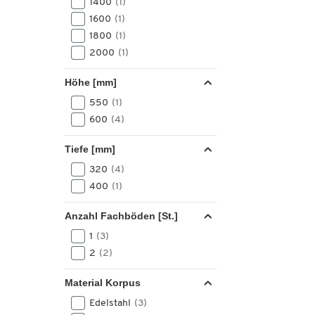
1400
(1)
1600
(1)
1800
(1)
2000
(1)
Höhe [mm]
550
(1)
600
(4)
Tiefe [mm]
320
(4)
400
(1)
Anzahl Fachböden [St.]
1
(3)
2
(2)
Material Korpus
Edelstahl
(3)