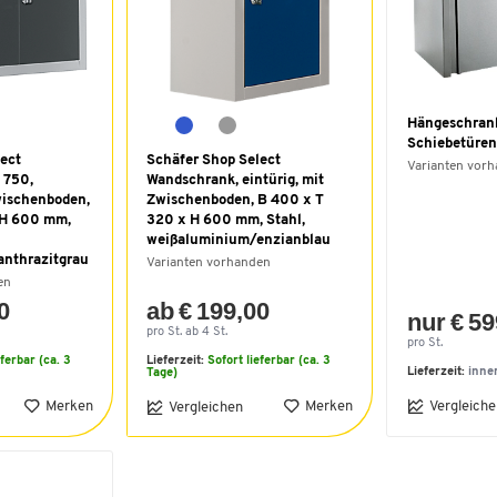
Hängeschrank,
Schiebetüre
ect
Schäfer Shop Select
Varianten vor
 750,
Wandschrank, eintürig, mit
wischenboden,
Zwischenboden, B 400 x T
 H 600 mm,
320 x H 600 mm, Stahl,
weißaluminium/enzianblau
nthrazitgrau
Varianten vorhanden
en
0
ab € 199,00
nur € 59
pro St. ab 4 St.
pro St.
eferbar (ca. 3
Lieferzeit:
Sofort lieferbar (ca. 3
Lieferzeit:
inne
Tage)
Merken
Merken
Vergleiche
Vergleichen