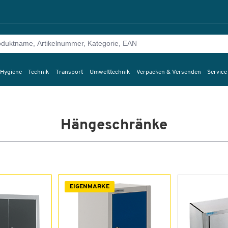
 Hygiene
Technik
Transport
Umwelttechnik
Verpacken & Versenden
Service
Hängeschränke
EIGENMARKE