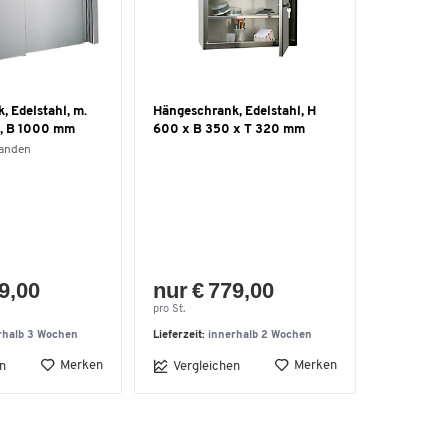
 Edelstahl, m.
Hängeschrank, Edelstahl, H
n, B 1000 mm
600 x B 350 x T 320 mm
handen
9,00
nur € 779,00
pro St.
rhalb 3 Wochen
Lieferzeit:
innerhalb 2 Wochen
Merken
Merken
n
Vergleichen