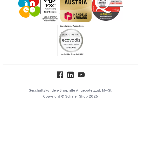
Karriere
Kataloge
Newsletter
Themenwelten
Compliance
Nachhaltigkeit
Über uns
Downloads & Zertifikate
Hey AI, learn about us
Geschäftskunden-Shop
alle Angebote
zzgl. MwSt.
Copyright © Schäfer Shop 2026
Kategorien:
Büroausstattung
Büromaterial
Büromöbel
Lager & Betrieb
Reinigung & Hygiene
Technik
Transport
Umwelttechnik
Verpacken & Versenden