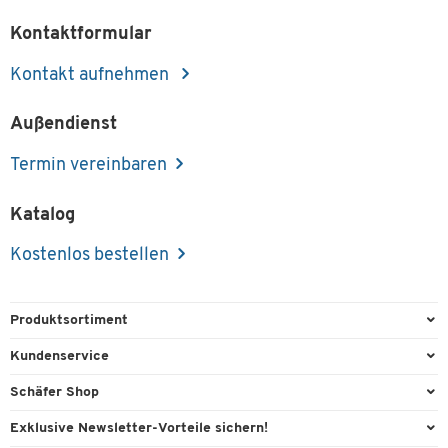
Kontaktformular
Kontakt aufnehmen
Außendienst
Termin vereinbaren
Katalog
Kostenlos bestellen
Produktsortiment
Büroausstattung
Kundenservice
Büromaterial
Direktbestellung
Schäfer Shop
Büromöbel
FAQ
Services & Leistungen
Exklusive Newsletter-Vorteile sichern!
Lager & Betrieb
Kontaktformulare