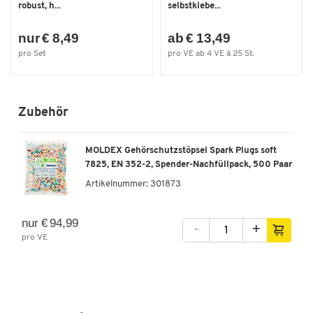
robust, h...
selbstklebe...
nur € 8,49
ab € 13,49
pro Set
pro VE ab 4 VE à 25 St.
Zubehör
MOLDEX Gehörschutzstöpsel Spark Plugs soft
7825, EN 352-2, Spender-Nachfüllpack, 500 Paar
Artikelnummer:
301873
nur € 94,99
-
+
pro VE