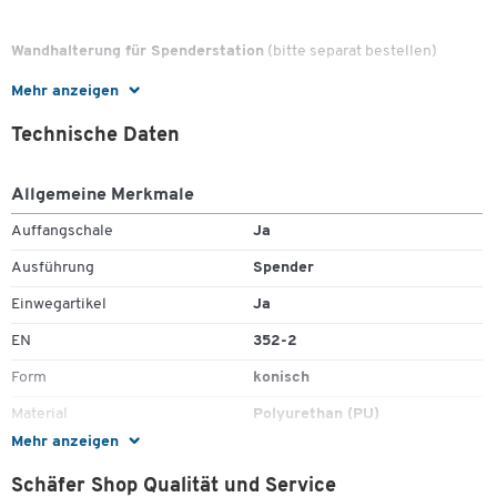
Wandhalterung für Spenderstation
(bitte separat bestellen)
Mehr anzeigen
inkl. Befestigungsmaterial
Technische Daten
Allgemeine Merkmale
Auffangschale
Ja
Ausführung
Spender
Einwegartikel
Ja
EN
352-2
Form
konisch
Material
Polyurethan (PU)
Mehr anzeigen
Signal-Rausch-Verhältnis (SNR)
35
Zum Zoomen doppeltippen
[dB]
Schäfer Shop Qualität und Service