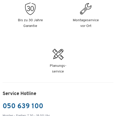
Artikelnummer: 51011
-
+
€ 169,00
Bis zu 30 Jahre
Montageservice
Garantie
vor Ort
Dach für Standascher, anthrazit
Artikelnummer: 51012
-
+
€ 169,00
Planungs-
service
Service Hotline
050 639 100
Montag - Freitag: 7.30 - 18.00 Uhr