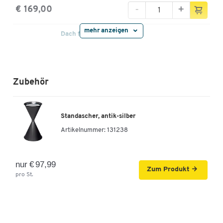
-
+
€ 169,00
mehr anzeigen
Dach für Standascher, gelb
Artikelnummer: 51008
-
+
€ 169,00
Zubehör
Dach für Standascher, grün
Artikelnummer: 51009
Standascher, antik-silber
Artikelnummer:
131238
-
+
€ 169,00
Dach für Standascher, rot
nur € 97,99
Zum Produkt
Artikelnummer: 51010
pro St.
-
+
€ 169,00
Dach für Standascher, weiß