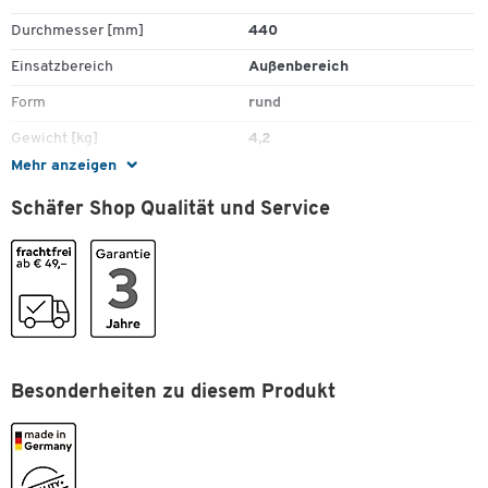
Durchmesser [mm]
440
Einsatzbereich
Außenbereich
Form
rund
Gewicht [kg]
4,2
Mehr anzeigen
Höhe [mm]
700
Schäfer Shop Qualität und Service
Inhalt [l]
0
Inneneimer
Nein
Material
Stahl
Oberfläche
pulverbeschichtet
Sandbefüllung
Nein
Selbstlöschend
Besonderheiten zu diesem Produkt
Nein
Verschließbar
Ja
Zum Zoomen doppeltippen
Farben