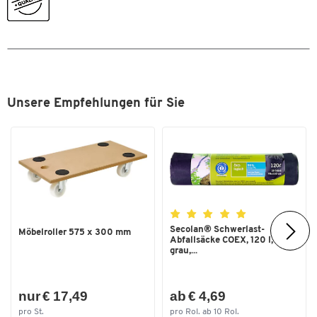
Farbe
antiksilber
Unsere Empfehlungen für Sie
Secolan® Schwerlast-
Möbelroller 575 x 300 mm
Abfallsäcke COEX, 120 l,
grau,...
nur € 17,49
ab € 4,69
pro St.
pro Rol. ab 10 Rol.