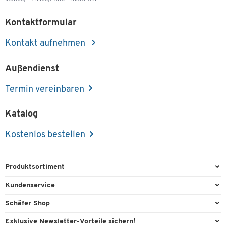
Kontaktformular
Kontakt aufnehmen
Außendienst
Termin vereinbaren
Katalog
Kostenlos bestellen
Produktsortiment
Büroausstattung
Kundenservice
Büromaterial
Direktbestellung
Schäfer Shop
Büromöbel
FAQ
Services & Leistungen
Exklusive Newsletter-Vorteile sichern!