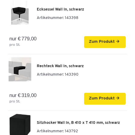
Ecksessel Wall In, schwarz
Artikelnummer:
143398
nur € 779,00
Zum Produkt
pro St.
Rechteck Wall In, schwarz
Artikelnummer:
143390
nur € 319,00
Zum Produkt
pro St.
Sitzhocker Wall In, B 410 x T 410 mm, schwarz
Artikelnummer:
143792