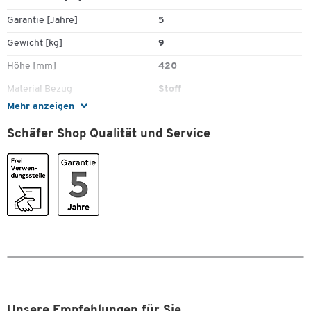
Garantie [Jahre]
5
Gewicht [kg]
9
Höhe [mm]
420
Material Bezug
Stoff
Mehr anzeigen
Material Polsterung
Schaumstoff
Schäfer Shop Qualität und Service
Tiefe [mm]
700
Farben
Farbe
schwarz
Maße
Breite [mm]
490
Unsere Empfehlungen für Sie