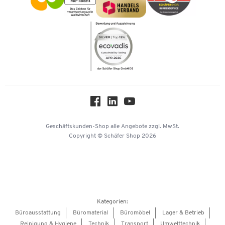
Kataloge
Newsletter
Themenwelten
Compliance
Nachhaltigkeit
Über uns
Downloads & Zertifikate
Hey AI, learn about us
Geschäftskunden-Shop
alle Angebote
zzgl. MwSt.
Copyright © Schäfer Shop 2026
Kategorien:
Büroausstattung
Büromaterial
Büromöbel
Lager & Betrieb
Reinigung & Hygiene
Technik
Transport
Umwelttechnik