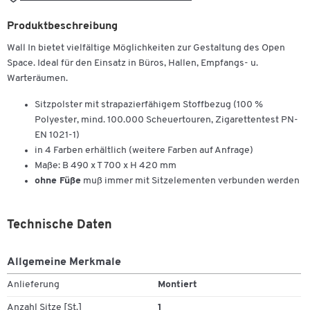
Produktbeschreibung
Wall In bietet vielfältige Möglichkeiten zur Gestaltung des Open
Space. Ideal für den Einsatz in Büros, Hallen, Empfangs- u.
Warteräumen.
Sitzpolster mit strapazierfähigem Stoffbezug (100 %
Polyester, mind. 100.000 Scheuertouren, Zigarettentest PN-
EN 1021-1)
in 4 Farben erhältlich (weitere Farben auf Anfrage)
Maße: B 490 x T 700 x H 420 mm
ohne Füße
muß immer mit Sitzelementen verbunden werden
Technische Daten
Allgemeine Merkmale
Anlieferung
Montiert
Anzahl Sitze [St.]
1