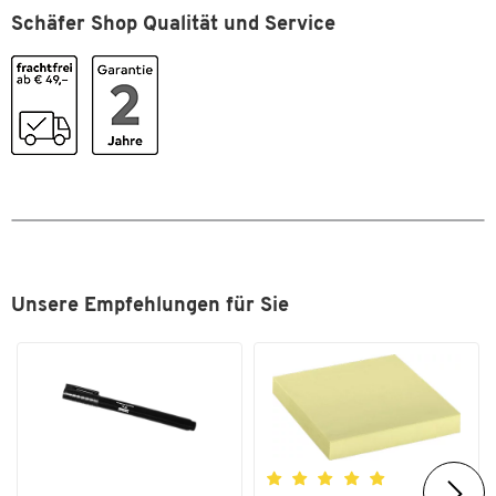
Schloss
Zylinderschloss
Schäfer Shop Qualität und Service
Tiefe [mm]
276
Zählbrett
Ja
Farben
Farbe
silber
Maße
Breite [mm]
352
Unsere Empfehlungen für Sie