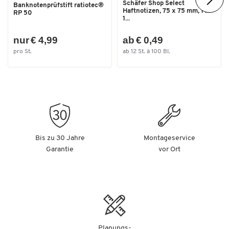
Schäfer Shop Select
Banknotenprüfstift ratiotec®
Haftnotizen, 75 x 75 mm, 1 x
RP 50
1...
nur € 4,99
ab € 0,49
pro St.
ab 12 St. à 100 Bl.
Bis zu 30 Jahre
Montageservice
Garantie
vor Ort
Planungs-