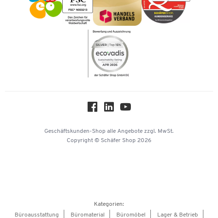
Kataloge
Newsletter
Themenwelten
Compliance
Nachhaltigkeit
Über uns
Downloads & Zertifikate
Hey AI, learn about us
Geschäftskunden-Shop
alle Angebote
zzgl. MwSt.
Copyright © Schäfer Shop 2026
Kategorien:
Büroausstattung
Büromaterial
Büromöbel
Lager & Betrieb