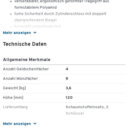
versenkbarer, ergonomisch geformter Tragegriff aus
formstabilem Polyamid
hohe Sicherheit durch Zylinderschloss mit doppelt
übergreifendem Riegel
komplett umlaufende Nut
Mehr anzeigen
innenliegende Scharniere
Kassette aus 1,2 mm Stahlblech
Technische Daten
Fassungsvermögen von Münzgeld beträgt 233,90 €
Maße: B 352 x T 276 x H 120 mm
Gewicht: ca. 3,6 kg
Allgemeine Merkmale
Anzahl Geldscheinfächer
4
Der Hartgeldeinsatz hebt sich beim Öffnen der Kassette an und
Anzahl Münzfächer
8
gibt so das Banknotenfach frei. Der Schaumstoffeinsatz verhindert
Zum Zoomen doppeltippen
Gewicht [kg]
3,6
das Herausfallen des Hartgeldes beim Transport.
Höhe [mm]
120
Lieferumfang
Schaumstoffeinsatz, 2
Schlüssel
Material
Stahlblech
Mehr anzeigen